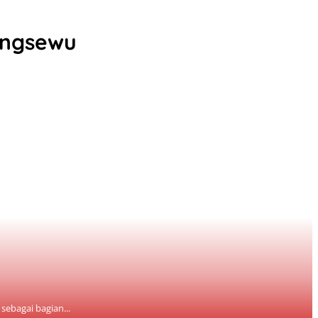
ingsewu
ebagai bagian...