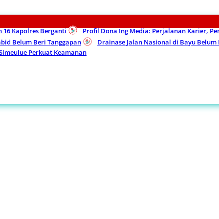
n 16 Kapolres Berganti
Profil Dona Ing Media: Perjalanan Karier, P
Kabid Belum Beri Tanggapan
Drainase Jalan Nasional di Bayu Belu
 Simeulue Perkuat Keamanan