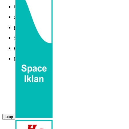
POLITIK
SPORT
EKBIS
SAINTEK
PEMERINTAHAN
PARLEMEN
tutup