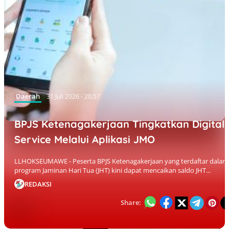
Daerah
31 Juli 2026 - 20:57
BPJS Ketenagakerjaan Tingkatkan Digital
Service Melalui Aplikasi JMO
LLHOKSEUMAWE - Peserta BPJS Ketenagakerjaan yang terdaftar dalam
program Jaminan Hari Tua (JHT) kini dapat mencaikan saldo JHT...
REDAKSI
Share: