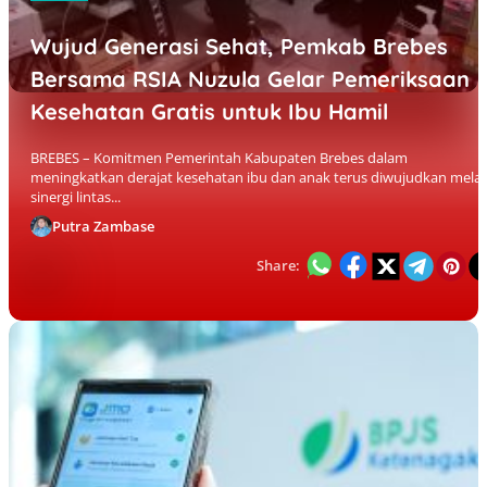
Wujud Generasi Sehat, Pemkab Brebes
Bersama RSIA Nuzula Gelar Pemeriksaan
Kesehatan Gratis untuk Ibu Hamil
BREBES – Komitmen Pemerintah Kabupaten Brebes dalam
meningkatkan derajat kesehatan ibu dan anak terus diwujudkan melal
sinergi lintas...
Putra Zambase
Share: