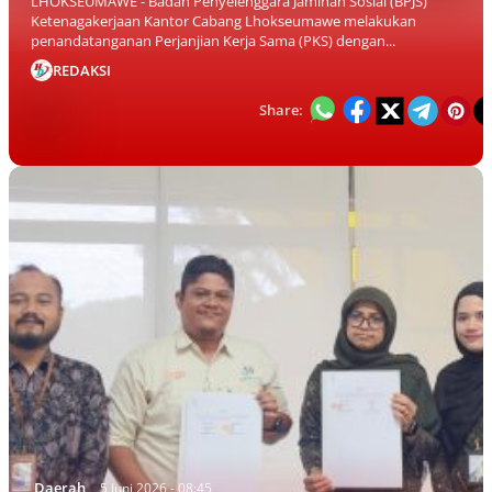
LHOKSEUMAWE - Badan Penyelenggara Jaminan Sosial (BPJS)
Ketenagakerjaan Kantor Cabang Lhokseumawe melakukan
penandatanganan Perjanjian Kerja Sama (PKS) dengan...
REDAKSI
Share:
Daerah
5 Juni 2026 - 08:45