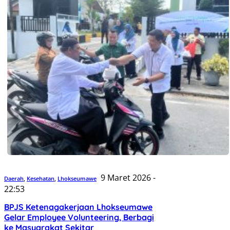
9 Maret 2026 -
Daerah
,
Kesehatan
,
Lhokseumawe
22:53
BPJS Ketenagakerjaan Lhokseumawe
Gelar Employee Volunteering, Berbagi
ke Masyarakat Sekitar