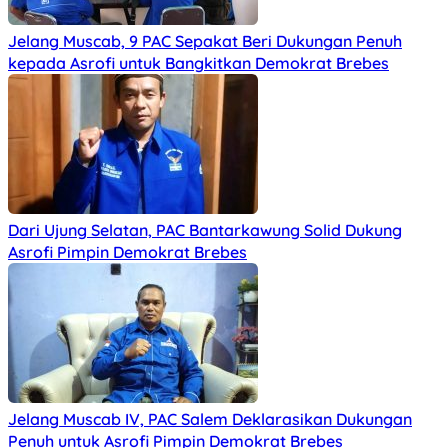
Jelang Muscab, 9 PAC Sepakat Beri Dukungan Penuh
kepada Asrofi untuk Bangkitkan Demokrat Brebes
Dari Ujung Selatan, PAC Bantarkawung Solid Dukung
Asrofi Pimpin Demokrat Brebes
Jelang Muscab IV, PAC Salem Deklarasikan Dukungan
Penuh untuk Asrofi Pimpin Demokrat Brebes