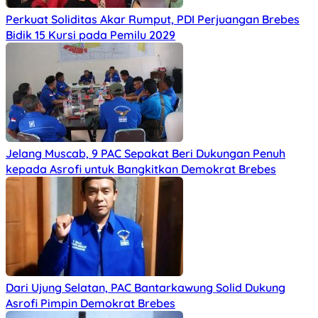
Perkuat Soliditas Akar Rumput, PDI Perjuangan Brebes
Bidik 15 Kursi pada Pemilu 2029
Jelang Muscab, 9 PAC Sepakat Beri Dukungan Penuh
kepada Asrofi untuk Bangkitkan Demokrat Brebes
Dari Ujung Selatan, PAC Bantarkawung Solid Dukung
Asrofi Pimpin Demokrat Brebes