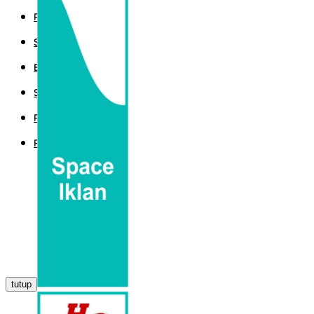
POLITIK
SPORT
EKBIS
SAINTEK
PEMERINTAHAN
PARLEMEN
tutup