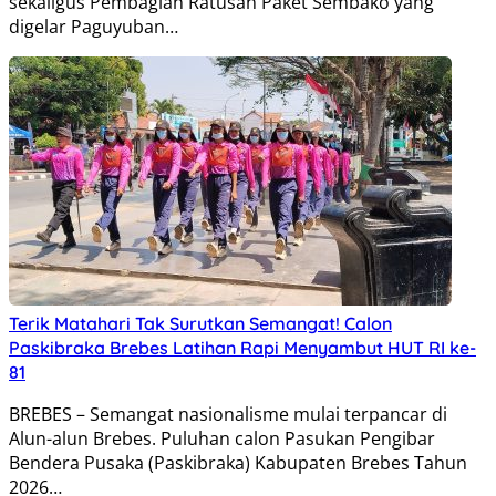
sekaligus Pembagian Ratusan Paket Sembako yang
digelar Paguyuban…
Terik Matahari Tak Surutkan Semangat! Calon
Paskibraka Brebes Latihan Rapi Menyambut HUT RI ke-
81
BREBES – Semangat nasionalisme mulai terpancar di
Alun-alun Brebes. Puluhan calon Pasukan Pengibar
Bendera Pusaka (Paskibraka) Kabupaten Brebes Tahun
2026…