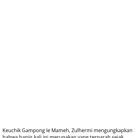
Keuchik Gampong Ie Mameh, Zulhermi mengungkapkan
bahwa banjir kali ini merupakan yang terparah sejak