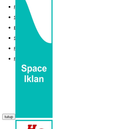
POLITIK
SPORT
EKBIS
SAINTEK
PEMERINTAHAN
PARLEMEN
tutup