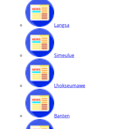
Langsa
Simeulue
Lhokseumawe
Banten