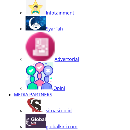
Infotainment
Syari’ah
Advertorial
Opini
MEDIA PARTNERS
situasi.co.id
globalkini.com