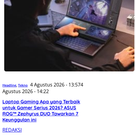
4 Agustus 2026 - 13:57
4
Headline
,
Tekno
Agustus 2026 - 14:22
Laptop Gaming Apa yang Terbaik
untuk Gamer Serius 2026? ASUS
ROG™ Zephyrus DUO Tawarkan 7
Keunggulan ini
REDAKSI