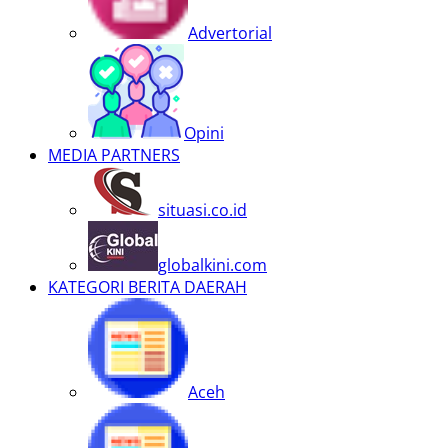
Advertorial
Opini
MEDIA PARTNERS
situasi.co.id
globalkini.com
KATEGORI BERITA DAERAH
Aceh