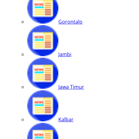
Gorontalo
Jambi
Jawa Timur
Kalbar