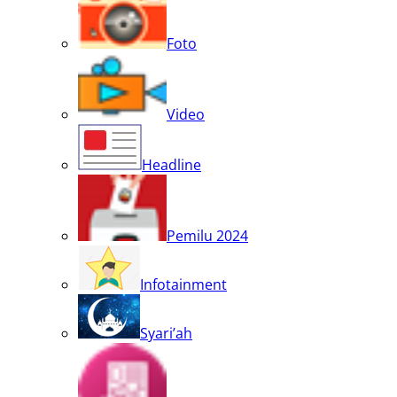
Foto
Video
Headline
Pemilu 2024
Infotainment
Syari’ah