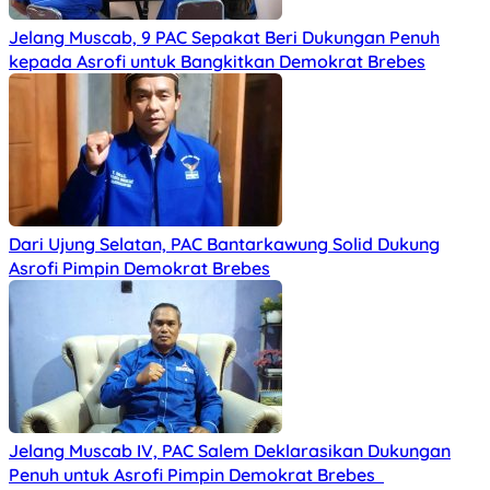
Jelang Muscab, 9 PAC Sepakat Beri Dukungan Penuh
kepada Asrofi untuk Bangkitkan Demokrat Brebes
Dari Ujung Selatan, PAC Bantarkawung Solid Dukung
Asrofi Pimpin Demokrat Brebes
Jelang Muscab IV, PAC Salem Deklarasikan Dukungan
Penuh untuk Asrofi Pimpin Demokrat Brebes