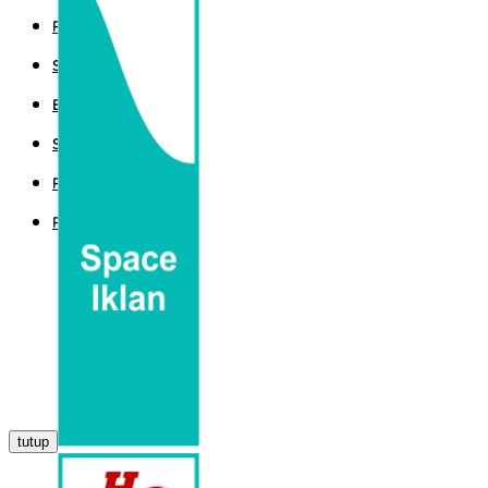
POLITIK
SPORT
EKBIS
SAINTEK
PEMERINTAHAN
PARLEMEN
tutup