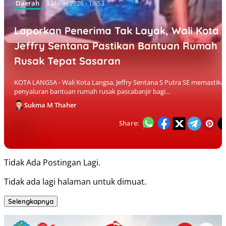
Daerah
3 Maret 2026 - 19:53
Laporkan Penerima Tak Layak, Wali Kota
Jeffry Sentana Pastikan Bantuan Rumah
Rusak Tepat Sasaran
KOTA LANGSA - Wali Kota Langsa, Jeffry Sentana S Putra SE memastika
penyaluran bantuan rumah rusak pascabanjir bagi...
Sukma M Thaher
Share:
Tidak Ada Postingan Lagi.
Tidak ada lagi halaman untuk dimuat.
Selengkapnya