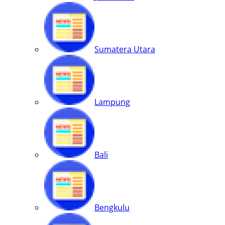
Sumatera Utara
Lampung
Bali
Bengkulu