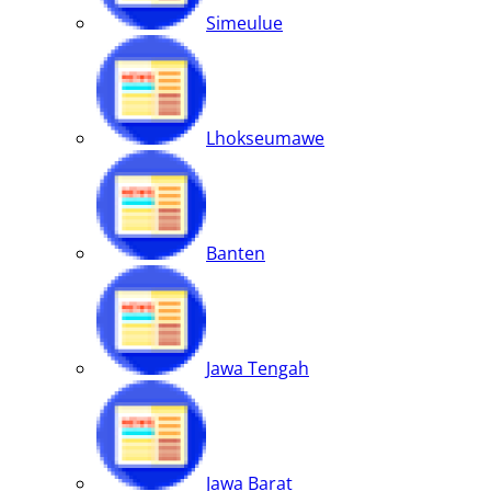
Simeulue
Lhokseumawe
Banten
Jawa Tengah
Jawa Barat