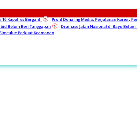
n 16 Kapolres Berganti
Profil Dona Ing Media: Perjalanan Karier, P
Kabid Belum Beri Tanggapan
Drainase Jalan Nasional di Bayu Belu
 Simeulue Perkuat Keamanan