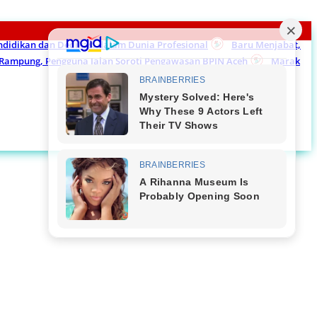
endidikan dan Dedikasi dalam Dunia Profesional
Baru Menjabat,
m Rampung, Pengguna Jalan Soroti Pengawasan BPJN Aceh
Marak