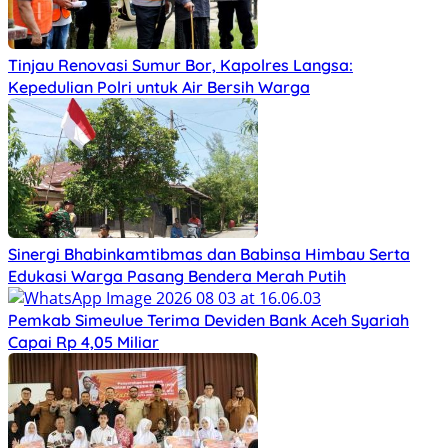
Tinjau Renovasi Sumur Bor, Kapolres Langsa:
Kepedulian Polri untuk Air Bersih Warga
Sinergi Bhabinkamtibmas dan Babinsa Himbau Serta
Edukasi Warga Pasang Bendera Merah Putih
Pemkab Simeulue Terima Deviden Bank Aceh Syariah
Capai Rp 4,05 Miliar