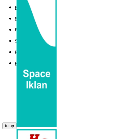
POLITIK
SPORT
EKBIS
SAINTEK
PEMERINTAHAN
PARLEMEN
tutup