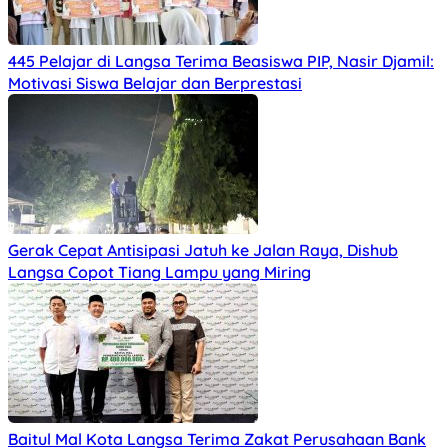
445 Pelajar di Langsa Terima Beasiswa PIP, Nasir Djamil:
Motivasi Siswa Belajar dan Berprestasi
Gerak Cepat Antisipasi Jatuh ke Jalan Raya, Dishub
Langsa Copot Tiang Lampu yang Miring
Baitul Mal Kota Langsa Terima Zakat Perusahaan Bank