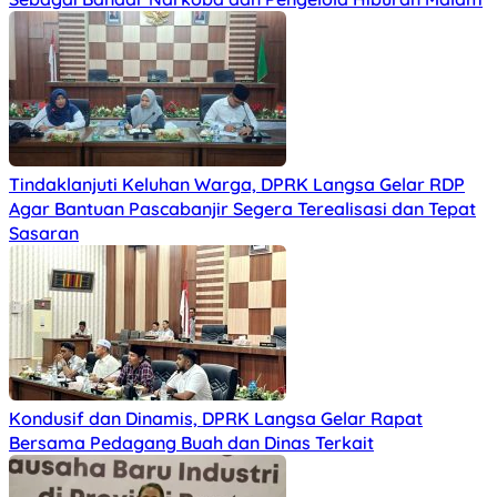
Tindaklanjuti Keluhan Warga, DPRK Langsa Gelar RDP
Agar Bantuan Pascabanjir Segera Terealisasi dan Tepat
Sasaran
Kondusif dan Dinamis, DPRK Langsa Gelar Rapat
Bersama Pedagang Buah dan Dinas Terkait