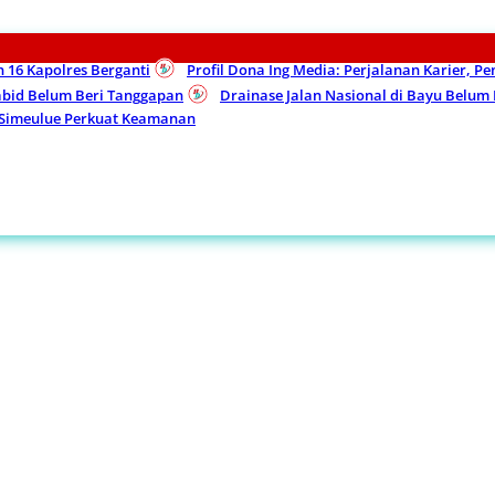
n 16 Kapolres Berganti
Profil Dona Ing Media: Perjalanan Karier, P
Kabid Belum Beri Tanggapan
Drainase Jalan Nasional di Bayu Belu
 Simeulue Perkuat Keamanan