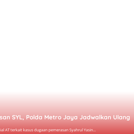
san SYL, Polda Metro Jaya Jadwalkan Ulang
ial AT terkait kasus dugaan pemerasan Syahrul Yasin...