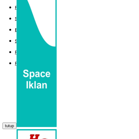
POLITIK
SPORT
EKBIS
SAINTEK
PEMERINTAHAN
PARLEMEN
tutup