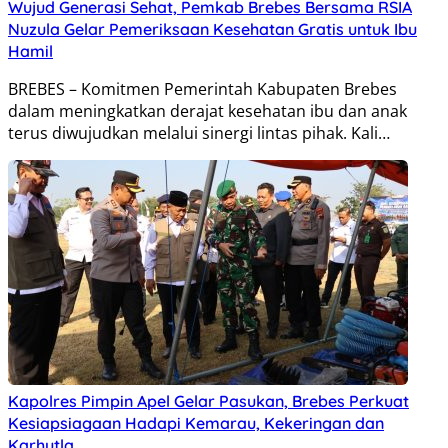
Wujud Generasi Sehat, Pemkab Brebes Bersama RSIA
Nuzula Gelar Pemeriksaan Kesehatan Gratis untuk Ibu
Hamil
BREBES – Komitmen Pemerintah Kabupaten Brebes
dalam meningkatkan derajat kesehatan ibu dan anak
terus diwujudkan melalui sinergi lintas pihak. Kali…
Kapolres Pimpin Apel Gelar Pasukan, Brebes Perkuat
Kesiapsiagaan Hadapi Kemarau, Kekeringan dan
Karhutla