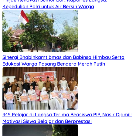
Kepedulian Polri untuk Air Bersih Warga
Sinergi Bhabinkamtibmas dan Babinsa Himbau Serta
Edukasi Warga Pasang Bendera Merah Putih
445 Pelajar di Langsa Terima Beasiswa PIP, Nasir Djamil:
Motivasi Siswa Belajar dan Berprestasi