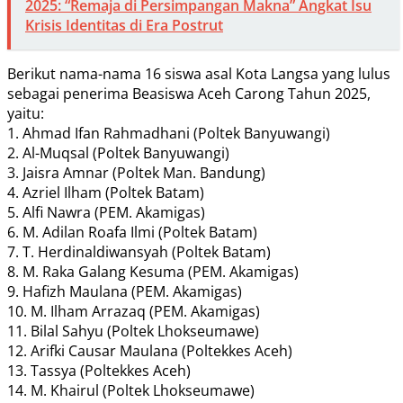
2025: “Remaja di Persimpangan Makna” Angkat Isu
Krisis Identitas di Era Postrut
Berikut nama-nama 16 siswa asal Kota Langsa yang lulus
sebagai penerima Beasiswa Aceh Carong Tahun 2025,
yaitu:
1. Ahmad Ifan Rahmadhani (Poltek Banyuwangi)
2. Al-Muqsal (Poltek Banyuwangi)
3. Jaisra Amnar (Poltek Man. Bandung)
4. Azriel Ilham (Poltek Batam)
5. Alfi Nawra (PEM. Akamigas)
6. M. Adilan Roafa Ilmi (Poltek Batam)
7. T. Herdinaldiwansyah (Poltek Batam)
8. M. Raka Galang Kesuma (PEM. Akamigas)
9. Hafizh Maulana (PEM. Akamigas)
10. M. Ilham Arrazaq (PEM. Akamigas)
11. Bilal Sahyu (Poltek Lhokseumawe)
12. Arifki Causar Maulana (Poltekkes Aceh)
13. Tassya (Poltekkes Aceh)
14. M. Khairul (Poltek Lhokseumawe)