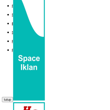
POLITIK
SPORT
EKBIS
SAINTEK
PEMERINTAHAN
PARLEMEN
tutup