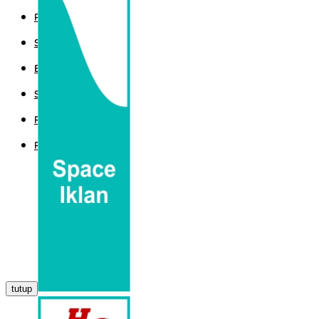
POLITIK
SPORT
EKBIS
SAINTEK
PEMERINTAHAN
PARLEMEN
tutup