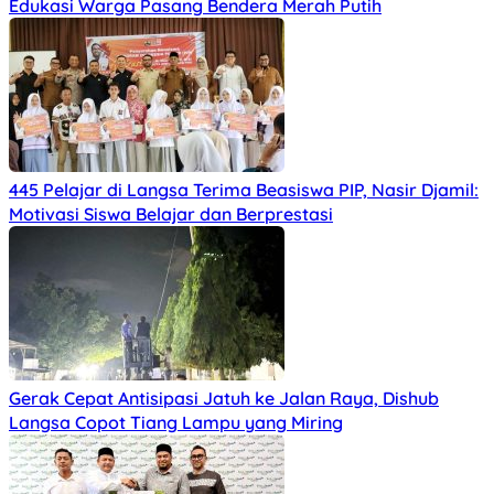
Edukasi Warga Pasang Bendera Merah Putih
445 Pelajar di Langsa Terima Beasiswa PIP, Nasir Djamil:
Motivasi Siswa Belajar dan Berprestasi
Gerak Cepat Antisipasi Jatuh ke Jalan Raya, Dishub
Langsa Copot Tiang Lampu yang Miring