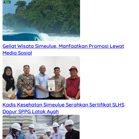
Geliat Wisata Simeulue, Manfaatkan Promosi Lewat
Media Sosial
Kadis Kesehatan Simeulue Serahkan Sertifikat SLHS
Dapur SPPG Latak Ayah