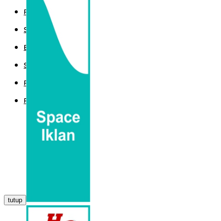
POLITIK
SPORT
EKBIS
SAINTEK
PEMERINTAHAN
PARLEMEN
tutup