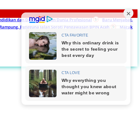
endidikan dan Dedikasi dalam Dunia Profesional
Baru Menjabat,
m Rampung, Pengguna Jalan Soroti Pengawasan BPJN Aceh
Marak