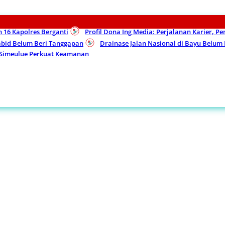
n 16 Kapolres Berganti
Profil Dona Ing Media: Perjalanan Karier, P
Kabid Belum Beri Tanggapan
Drainase Jalan Nasional di Bayu Belu
 Simeulue Perkuat Keamanan