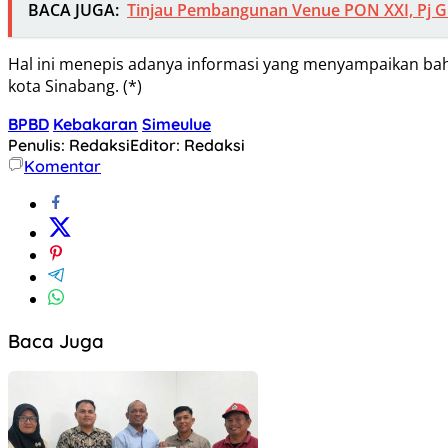
BACA JUGA:
Tinjau Pembangunan Venue PON XXI, Pj Gu
Hal ini menepis adanya informasi yang menyampaikan bah
kota Sinabang. (*)
BPBD
Kebakaran
Simeulue
Penulis: Redaksi
Editor: Redaksi
Komentar
Baca Juga