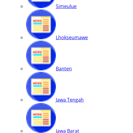
Simeulue
Lhokseumawe
Banten
Jawa Tengah
Jawa Barat