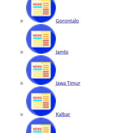
Gorontalo
Jambi
Jawa Timur
Kalbar