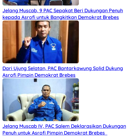
Jelang Muscab, 9 PAC Sepakat Beri Dukungan Penuh
kepada Asrofi untuk Bangkitkan Demokrat Brebes
Dari Ujung Selatan, PAC Bantarkawung Solid Dukung
Asrofi Pimpin Demokrat Brebes
Jelang Muscab IV, PAC Salem Deklarasikan Dukungan
Penuh untuk Asrofi Pimpin Demokrat Brebes