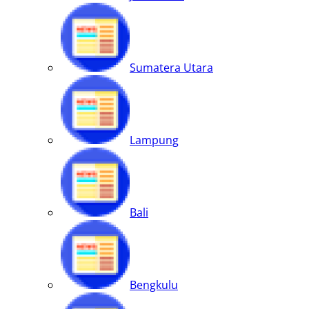
Sumatera Utara
Lampung
Bali
Bengkulu