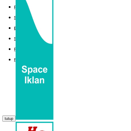
POLITIK
SPORT
EKBIS
SAINTEK
PEMERINTAHAN
PARLEMEN
tutup