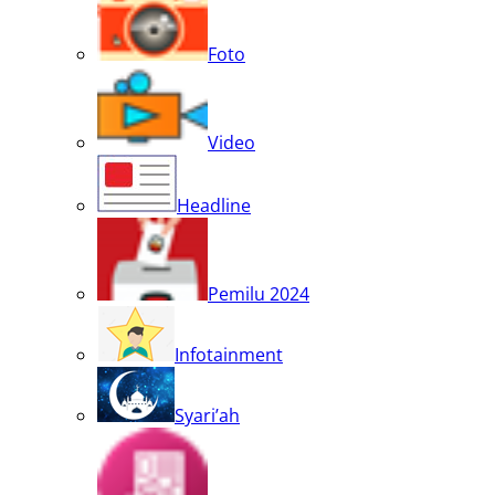
Foto
Video
Headline
Pemilu 2024
Infotainment
Syari’ah