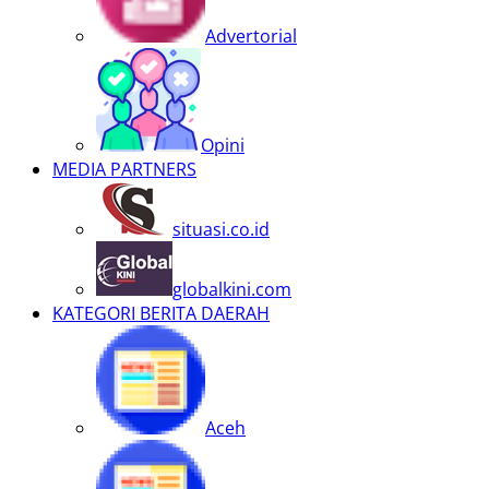
Advertorial
Opini
MEDIA PARTNERS
situasi.co.id
globalkini.com
KATEGORI BERITA DAERAH
Aceh