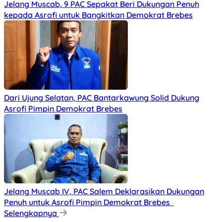
Jelang Muscab, 9 PAC Sepakat Beri Dukungan Penuh
kepada Asrofi untuk Bangkitkan Demokrat Brebes
Dari Ujung Selatan, PAC Bantarkawung Solid Dukung
Asrofi Pimpin Demokrat Brebes
Jelang Muscab IV, PAC Salem Deklarasikan Dukungan
Penuh untuk Asrofi Pimpin Demokrat Brebes
Selengkapnya