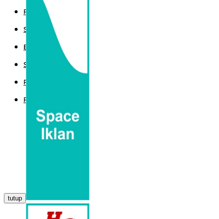
POLITIK
SPORT
EKBIS
SAINTEK
PEMERINTAHAN
PARLEMEN
tutup