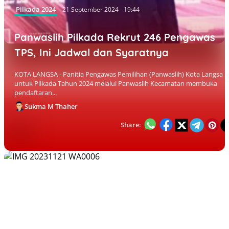
Pilkada 2024
21 September 2024 - 19:44
Panwaslih Pilkada Rekrut 246 Pengawas
TPS, Ini Jadwal dan Syaratnya
KOTA LANGSA - Panitia Pengawas Pemilihan (Panwaslih) Kota Langsa
untuk Pilkada Tahun 2024 melalui Panwaslih Kecamatan membuka
pendaftaran...
Sukma M Thaher
Share: