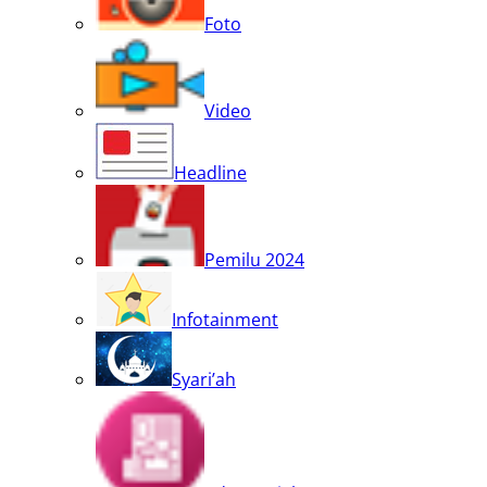
Foto
Video
Headline
Pemilu 2024
Infotainment
Syari’ah