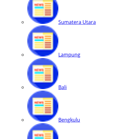
Sumatera Utara
Lampung
Bali
Bengkulu