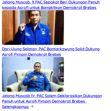
Jelang Muscab, 9 PAC Sepakat Beri Dukungan Penuh
kepada Asrofi untuk Bangkitkan Demokrat Brebes
Dari Ujung Selatan, PAC Bantarkawung Solid Dukung
Asrofi Pimpin Demokrat Brebes
Jelang Muscab IV, PAC Salem Deklarasikan Dukungan
Penuh untuk Asrofi Pimpin Demokrat Brebes
Selengkapnya