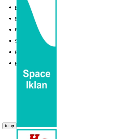
POLITIK
SPORT
EKBIS
SAINTEK
PEMERINTAHAN
PARLEMEN
tutup