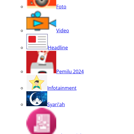
Foto
Video
Headline
Pemilu 2024
Infotainment
Syari’ah