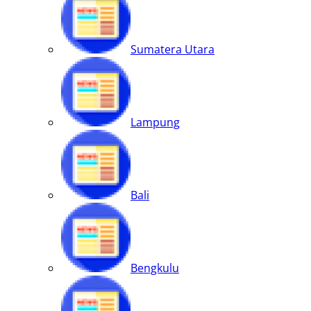
Sumatera Utara
Lampung
Bali
Bengkulu