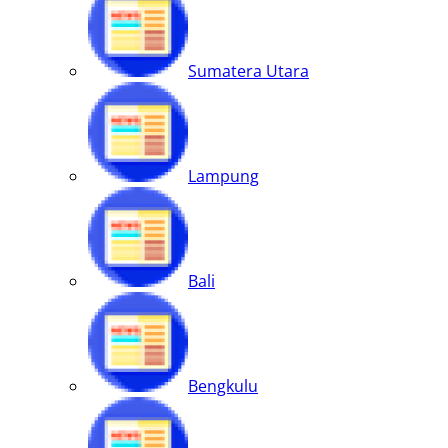
Sumatera Utara
Lampung
Bali
Bengkulu