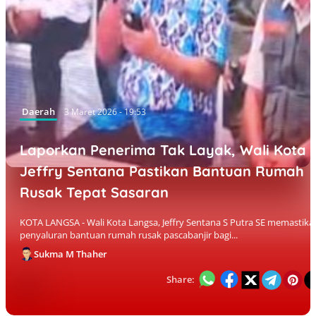
Daerah
3 Maret 2026 - 19:53
Laporkan Penerima Tak Layak, Wali Kota
Jeffry Sentana Pastikan Bantuan Rumah
Rusak Tepat Sasaran
KOTA LANGSA - Wali Kota Langsa, Jeffry Sentana S Putra SE memastika
penyaluran bantuan rumah rusak pascabanjir bagi...
Sukma M Thaher
Share: