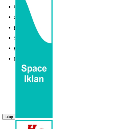
POLITIK
SPORT
EKBIS
SAINTEK
PEMERINTAHAN
PARLEMEN
tutup