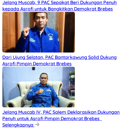
Jelang Muscab, 9 PAC Sepakat Beri Dukungan Penuh
kepada Asrofi untuk Bangkitkan Demokrat Brebes
Dari Ujung Selatan, PAC Bantarkawung Solid Dukung
Asrofi Pimpin Demokrat Brebes
Jelang Muscab IV, PAC Salem Deklarasikan Dukungan
Penuh untuk Asrofi Pimpin Demokrat Brebes
Selengkapnya