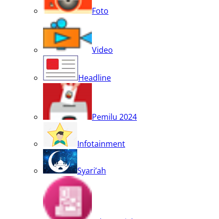
Foto
Video
Headline
Pemilu 2024
Infotainment
Syari’ah