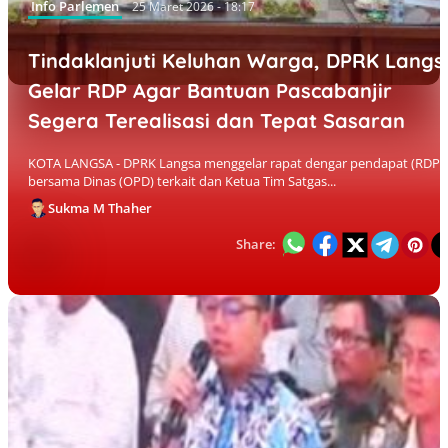
Info Parlemen
25 Maret 2026 - 18:17
Tindaklanjuti Keluhan Warga, DPRK Langs
Gelar RDP Agar Bantuan Pascabanjir
Segera Terealisasi dan Tepat Sasaran
KOTA LANGSA - DPRK Langsa menggelar rapat dengar pendapat (RDP)
bersama Dinas (OPD) terkait dan Ketua Tim Satgas...
Sukma M Thaher
Share: