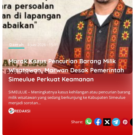
Daerah
4 Juni 2026 - 15:11
Marak Kasus Pencurian Barang Milik
Wisatawan, Marwan Desak Pemerintah
Simeulue Perkuat Keamanan
SIMEULUE – Meningkatnya kasus kehilangan atau pencurian barang
milik wisatawan yang sedang berkunjung ke Kabupaten Simeulue
menjadi sorotan...
REDAKSI
Share: