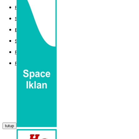
POLITIK
SPORT
EKBIS
SAINTEK
PEMERINTAHAN
PARLEMEN
tutup