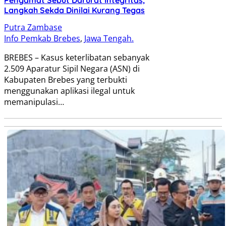
Pengamat Sebut Darurat Integritas,
Langkah Sekda Dinilai Kurang Tegas
Putra Zambase
Info Pemkab Brebes
,
Jawa Tengah.
BREBES – Kasus keterlibatan sebanyak
2.509 Aparatur Sipil Negara (ASN) di
Kabupaten Brebes yang terbukti
menggunakan aplikasi ilegal untuk
memanipulasi…