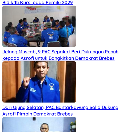
Bidik 15 Kursi pada Pemilu 2029
Jelang Muscab, 9 PAC Sepakat Beri Dukungan Penuh
kepada Asrofi untuk Bangkitkan Demokrat Brebes
Dari Ujung Selatan, PAC Bantarkawung Solid Dukung
Asrofi Pimpin Demokrat Brebes