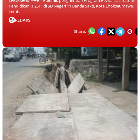
LHOKSEUMAWE – Polemik penghentian Program Revitalisasi Satuan
Pendidikan (P2SP) di SD Negeri 11 Banda Sakti, Kota Lhokseumawe,
kembali...
REDAKSI
Share: