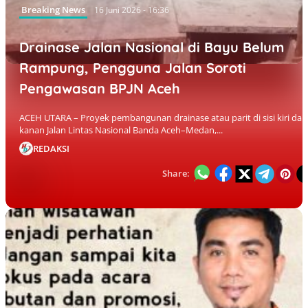
Breaking News
16 Juni 2026 - 16:36
Drainase Jalan Nasional di Bayu Belum
Rampung, Pengguna Jalan Soroti
Pengawasan BPJN Aceh
ACEH UTARA – Proyek pembangunan drainase atau parit di sisi kiri dan
kanan Jalan Lintas Nasional Banda Aceh–Medan,...
REDAKSI
Share: