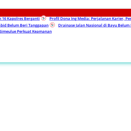
n 16 Kapolres Berganti
Profil Dona Ing Media: Perjalanan Karier, P
Kabid Belum Beri Tanggapan
Drainase Jalan Nasional di Bayu Belu
 Simeulue Perkuat Keamanan