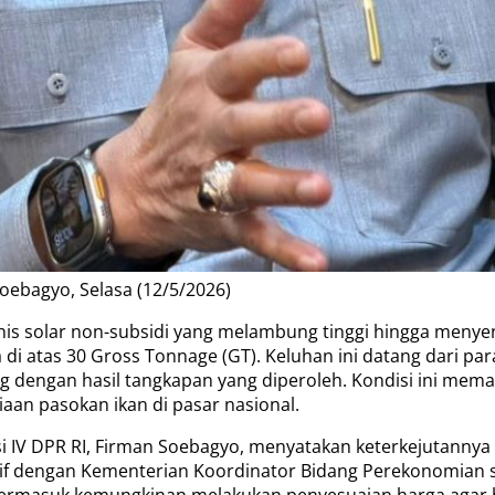
Soebagyo, Selasa (12/5/2026)
is solar non-subsidi yang melambung tinggi hingga menyen
di atas 30 Gross Tonnage (GT). Keluhan ini datang dari para
ng dengan hasil tangkapan yang diperoleh. Kondisi ini mem
aan pasokan ikan di pasar nasional.
 IV DPR RI, Firman Soebagyo, menyatakan keterkejutannya 
sif dengan Kementerian Koordinator Bidang Perekonomian s
, termasuk kemungkinan melakukan penyesuaian harga agar 