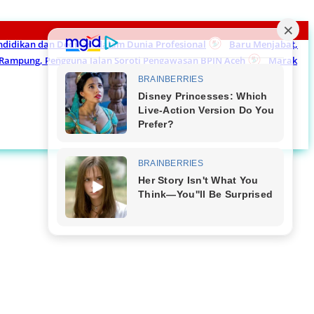
endidikan dan Dedikasi dalam Dunia Profesional
Baru Menjabat,
m Rampung, Pengguna Jalan Soroti Pengawasan BPJN Aceh
Marak