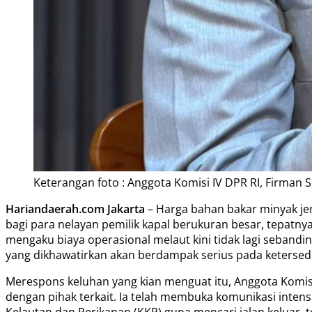
Keterangan foto : Anggota Komisi IV DPR RI, Firman 
Hariandaerah.com Jakarta
– Harga bahan bakar minyak jen
bagi para nelayan pemilik kapal berukuran besar, tepatnya 
mengaku biaya operasional melaut kini tidak lagi sebandi
yang dikhawatirkan akan berdampak serius pada ketersedi
Merespons keluhan yang kian menguat itu, Anggota Komisi
dengan pihak terkait. Ia telah membuka komunikasi inten
Kelautan dan Perikanan (KKP) guna mencari jalan keluar