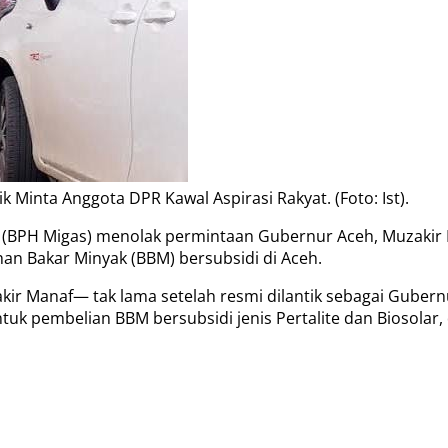
Minta Anggota DPR Kawal Aspirasi Rakyat. (Foto: Ist).
i (BPH Migas) menolak permintaan Gubernur Aceh, Muzaki
n Bakar Minyak (BBM) bersubsidi di Aceh.
r Manaf— tak lama setelah resmi dilantik sebagai Guber
untuk pembelian BBM bersubsidi jenis Pertalite dan Bioso