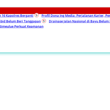
n 16 Kapolres Berganti
Profil Dona Ing Media: Perjalanan Karier, P
Kabid Belum Beri Tanggapan
Drainase Jalan Nasional di Bayu Belu
 Simeulue Perkuat Keamanan