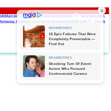
endidikan dan Dedikasi dalam Dunia Profesional
Baru Menjabat,
m Rampung, Pengguna Jalan Soroti Pengawasan BPJN Aceh
Marak