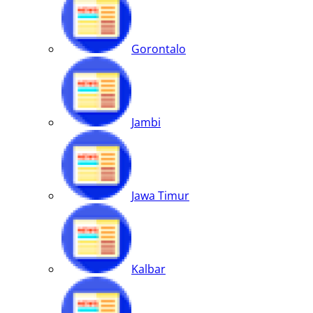
Gorontalo
Jambi
Jawa Timur
Kalbar