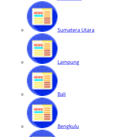
Sumatera Utara
Lampung
Bali
Bengkulu