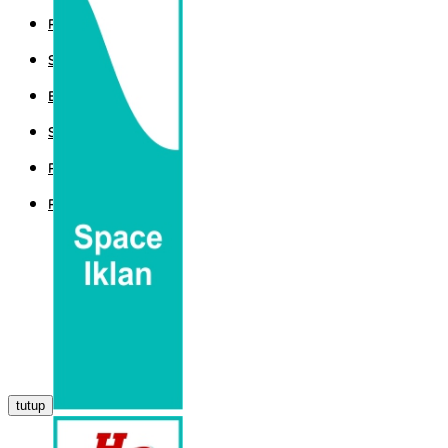
POLITIK
SPORT
EKBIS
SAINTEK
PEMERINTAHAN
PARLEMEN
tutup