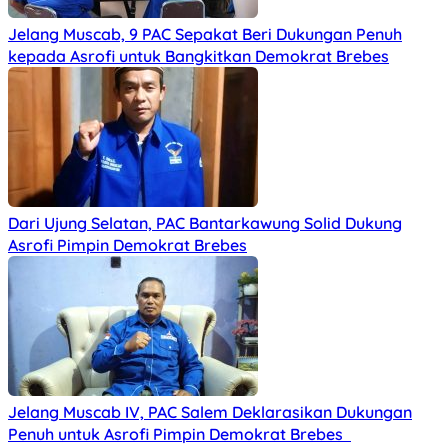
Jelang Muscab, 9 PAC Sepakat Beri Dukungan Penuh
kepada Asrofi untuk Bangkitkan Demokrat Brebes
Dari Ujung Selatan, PAC Bantarkawung Solid Dukung
Asrofi Pimpin Demokrat Brebes
Jelang Muscab IV, PAC Salem Deklarasikan Dukungan
Penuh untuk Asrofi Pimpin Demokrat Brebes