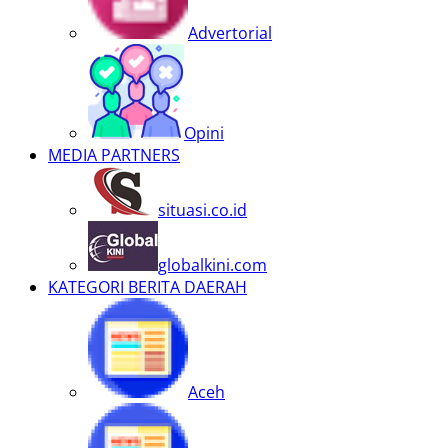
Advertorial
Opini
MEDIA PARTNERS
situasi.co.id
globalkini.com
KATEGORI BERITA DAERAH
Aceh