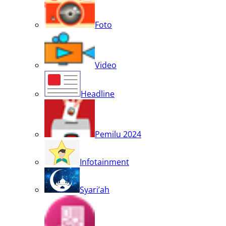
Foto
Video
Headline
Pemilu 2024
Infotainment
Syari’ah