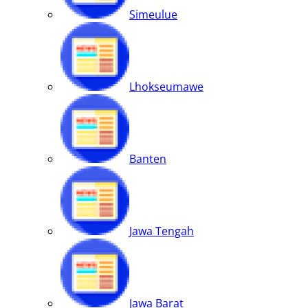
Simeulue
Lhokseumawe
Banten
Jawa Tengah
Jawa Barat