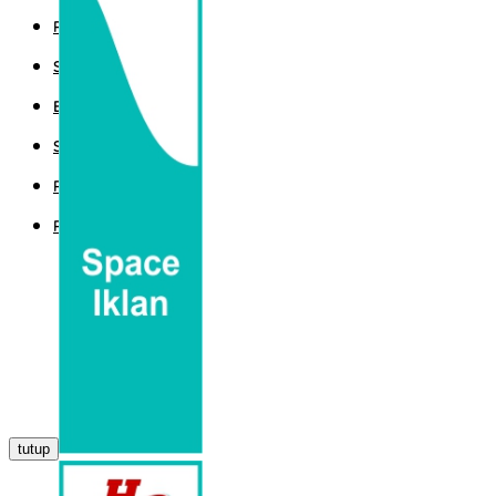
POLITIK
SPORT
EKBIS
SAINTEK
PEMERINTAHAN
PARLEMEN
tutup