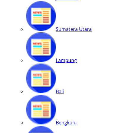
Sumatera Utara
Lampung
Bali
Bengkulu