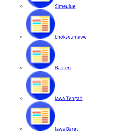
Simeulue
Lhokseumawe
Banten
Jawa Tengah
Jawa Barat