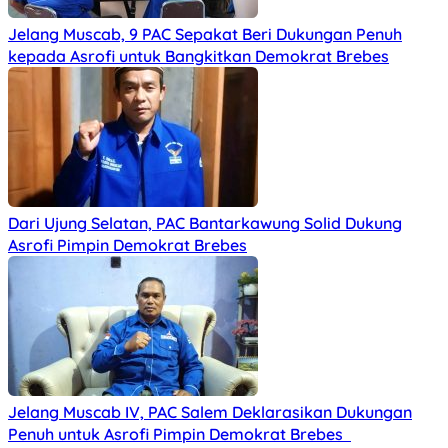
Jelang Muscab, 9 PAC Sepakat Beri Dukungan Penuh
kepada Asrofi untuk Bangkitkan Demokrat Brebes
Dari Ujung Selatan, PAC Bantarkawung Solid Dukung
Asrofi Pimpin Demokrat Brebes
Jelang Muscab IV, PAC Salem Deklarasikan Dukungan
Penuh untuk Asrofi Pimpin Demokrat Brebes