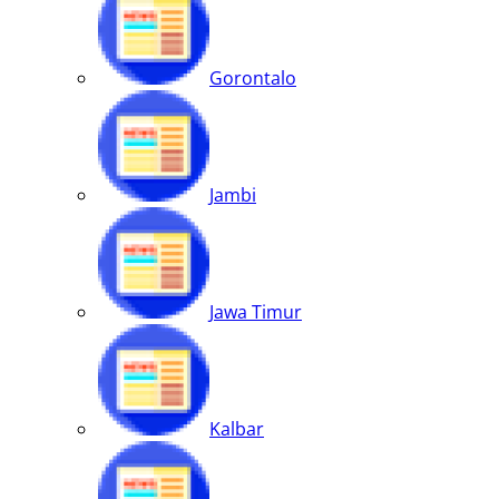
Gorontalo
Jambi
Jawa Timur
Kalbar