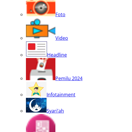
Foto
Video
Headline
Pemilu 2024
Infotainment
Syari’ah