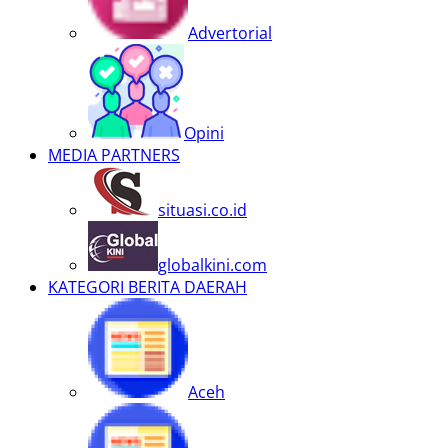
Advertorial
Opini
MEDIA PARTNERS
situasi.co.id
globalkini.com
KATEGORI BERITA DAERAH
Aceh