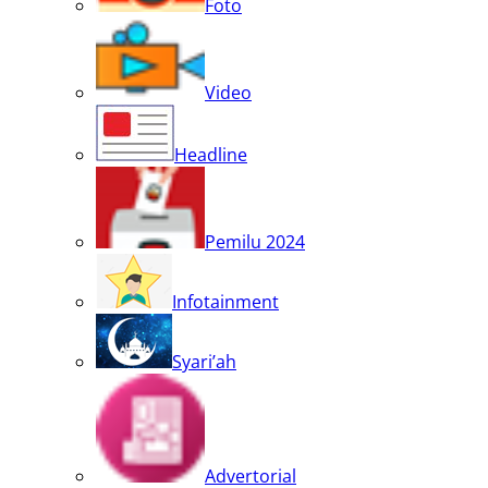
Foto
Video
Headline
Pemilu 2024
Infotainment
Syari’ah
Advertorial