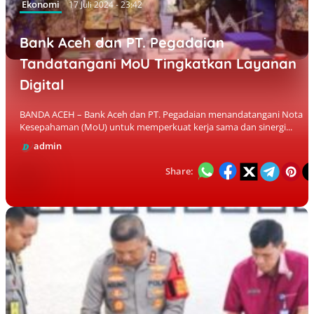
Ekonomi
17 Juli 2024 - 23:42
Bank Aceh dan PT. Pegadaian
Tandatangani MoU Tingkatkan Layanan
Digital
BANDA ACEH – Bank Aceh dan PT. Pegadaian menandatangani Nota
Kesepahaman (MoU) untuk memperkuat kerja sama dan sinergi...
admin
Share: