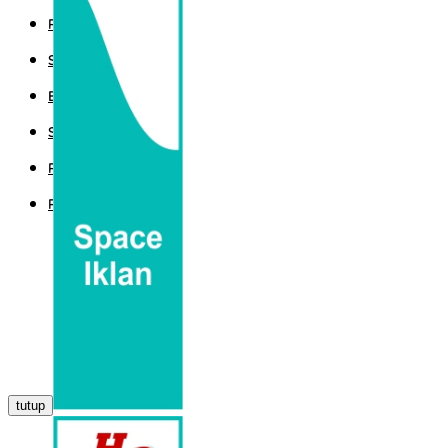
POLITIK
SPORT
EKBIS
SAINTEK
PEMERINTAHAN
PARLEMEN
tutup