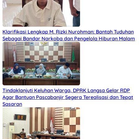
Klarifikasi Lengkap M. Rizki Nurohman: Bantah Tuduhan
Sebagai Bandar Narkoba dan Pengelola Hiburan Malam
Tindaklanjuti Keluhan Warga, DPRK Langsa Gelar RDP
Agar Bantuan Pascabanjir Segera Terealisasi dan Tepat
Sasaran