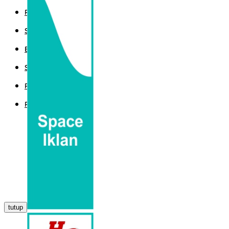
POLITIK
SPORT
EKBIS
SAINTEK
PEMERINTAHAN
PARLEMEN
tutup