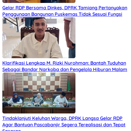
Gelar RDP Bersama Dinkes, DPRK Tamiang Pertanyakan
Penggunaan Bangunan Puskemas Tidak Sesuai Fungsi
Klarifikasi Lengkap M. Rizki Nurohman: Bantah Tuduhan
Sebagai Bandar Narkoba dan Pengelola Hiburan Malam
Tindaklanjuti Keluhan Warga, DPRK Langsa Gelar RDP
Agar Bantuan Pascabanjir Segera Terealisasi dan Tepat