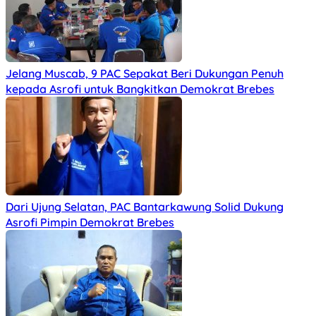
Jelang Muscab, 9 PAC Sepakat Beri Dukungan Penuh
kepada Asrofi untuk Bangkitkan Demokrat Brebes
Dari Ujung Selatan, PAC Bantarkawung Solid Dukung
Asrofi Pimpin Demokrat Brebes