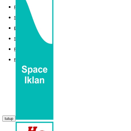
POLITIK
SPORT
EKBIS
SAINTEK
PEMERINTAHAN
PARLEMEN
tutup