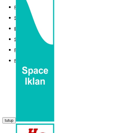
POLITIK
SPORT
EKBIS
SAINTEK
PEMERINTAHAN
PARLEMEN
tutup