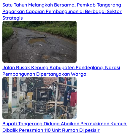
Satu Tahun Melangkah Bersama, Pemkab Tangerang
Paparkan Capaian Pembangunan di Berbagai Sektor
Strategis
Jalan Rusak Kepung Kabupaten Pandeglang, Narasi
Pembangunan Dipertanyakan Warga
Bupati Tangerang Diduga Abaikan Permukiman Kumuh,
Dibalik Peresmian 110 Unit Rumah Di pesisir