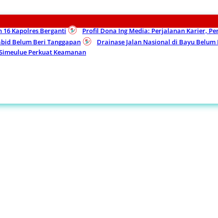
n 16 Kapolres Berganti
Profil Dona Ing Media: Perjalanan Karier, P
Kabid Belum Beri Tanggapan
Drainase Jalan Nasional di Bayu Belu
 Simeulue Perkuat Keamanan