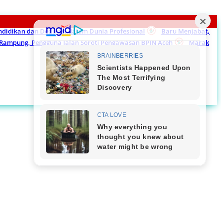
endidikan dan Dedikasi dalam Dunia Profesional
Baru Menjabat,
m Rampung, Pengguna Jalan Soroti Pengawasan BPJN Aceh
Marak