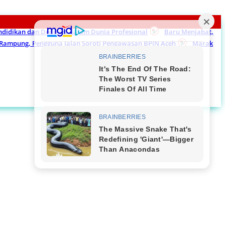
endidikan dan Dedikasi dalam Dunia Profesional
Baru Menjabat,
m Rampung, Pengguna Jalan Soroti Pengawasan BPJN Aceh
Marak