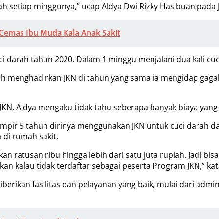
 setiap minggunya,” ucap Aldya Dwi Rizky Hasibuan pada Ja
Cemas Ibu Muda Kala Anak Sakit
uci darah tahun 2020. Dalam 1 minggu menjalani dua kali cuc
 menghadirkan JKN di tahun yang sama ia mengidap gagal gi
 JKN, Aldya mengaku tidak tahu seberapa banyak biaya yang 
ampir 5 tahun dirinya menggunakan JKN untuk cuci darah da
 di rumah sakit.
an ratusan ribu hingga lebih dari satu juta rupiah. Jadi bis
n kalau tidak terdaftar sebagai peserta Program JKN,” kat
erikan fasilitas dan pelayanan yang baik, mulai dari admi