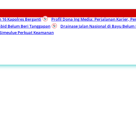
n 16 Kapolres Berganti
Profil Dona Ing Media: Perjalanan Karier, P
Kabid Belum Beri Tanggapan
Drainase Jalan Nasional di Bayu Belu
 Simeulue Perkuat Keamanan