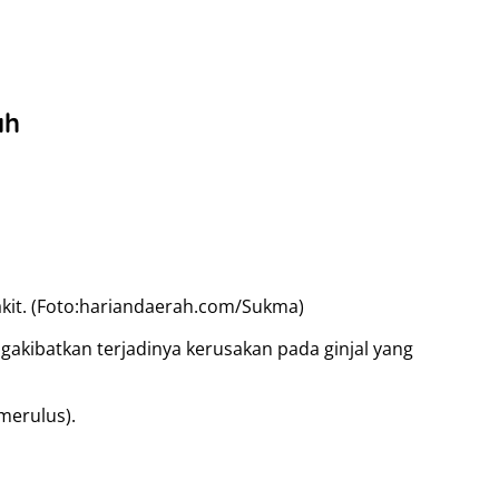
ah
akit. (Foto:hariandaerah.com/Sukma)
gakibatkan terjadinya kerusakan pada ginjal yang
merulus).