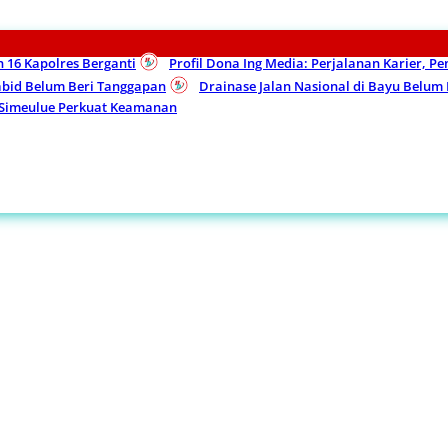
n 16 Kapolres Berganti
Profil Dona Ing Media: Perjalanan Karier, P
Kabid Belum Beri Tanggapan
Drainase Jalan Nasional di Bayu Belu
 Simeulue Perkuat Keamanan