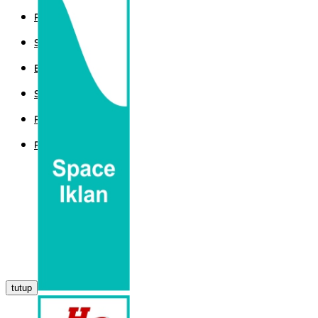
POLITIK
SPORT
EKBIS
SAINTEK
PEMERINTAHAN
PARLEMEN
tutup