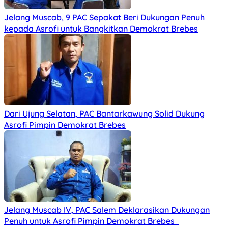
Jelang Muscab, 9 PAC Sepakat Beri Dukungan Penuh
kepada Asrofi untuk Bangkitkan Demokrat Brebes
Dari Ujung Selatan, PAC Bantarkawung Solid Dukung
Asrofi Pimpin Demokrat Brebes
Jelang Muscab IV, PAC Salem Deklarasikan Dukungan
Penuh untuk Asrofi Pimpin Demokrat Brebes