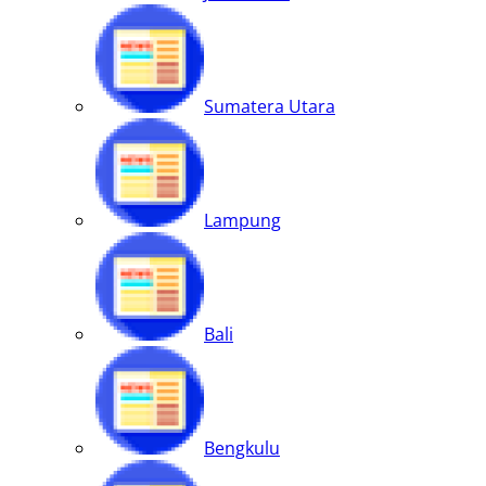
Sumatera Utara
Lampung
Bali
Bengkulu