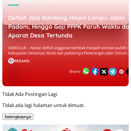
Aceh
4 Maret 2026 - 23:35
Defisit Jadi Kambing Hitam Lampu Jalan
Padam, Hingga Gaji PPPK Paruh Waktu da
Aparat Desa Tertunda
SIMEULUE – Alasan defisit anggaran kembali menjadi sorotan publik di
Kabupaten Simeulue. Mulai dari padamnya Penerangan Jalan Umum...
REDAKSI
Share:
Tidak Ada Postingan Lagi.
Tidak ada lagi halaman untuk dimuat.
Selengkapnya