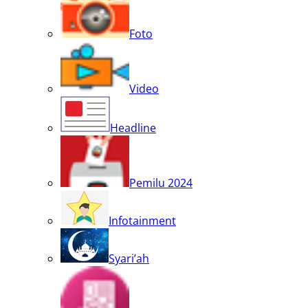
Foto
Video
Headline
Pemilu 2024
Infotainment
Syari’ah