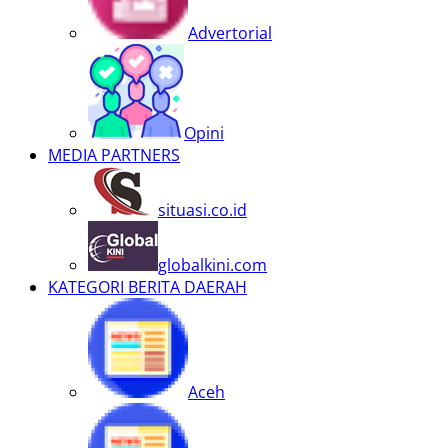
Advertorial
Opini
MEDIA PARTNERS
situasi.co.id
globalkini.com
KATEGORI BERITA DAERAH
Aceh