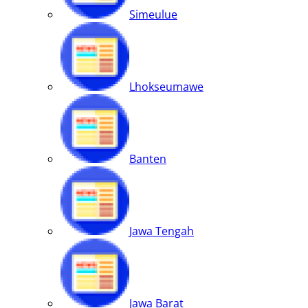
Simeulue
Lhokseumawe
Banten
Jawa Tengah
Jawa Barat