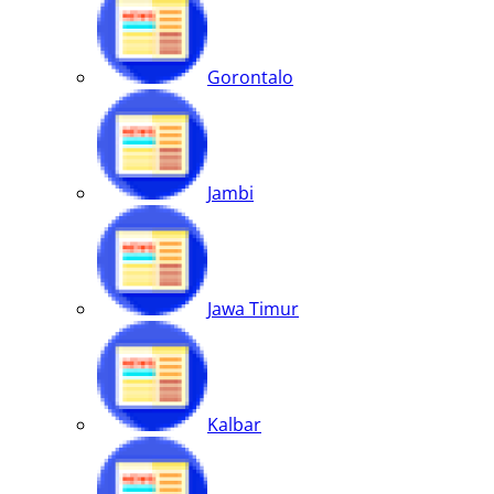
Gorontalo
Jambi
Jawa Timur
Kalbar