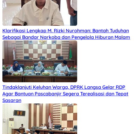
Klarifikasi Lengkap M. Rizki Nurohman: Bantah Tuduhan
Sebagai Bandar Narkoba dan Pengelola Hiburan Malam
Tindaklanjuti Keluhan Warga, DPRK Langsa Gelar RDP
Agar Bantuan Pascabanjir Segera Terealisasi dan Tepat
Sasaran