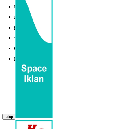
POLITIK
SPORT
EKBIS
SAINTEK
PEMERINTAHAN
PARLEMEN
tutup