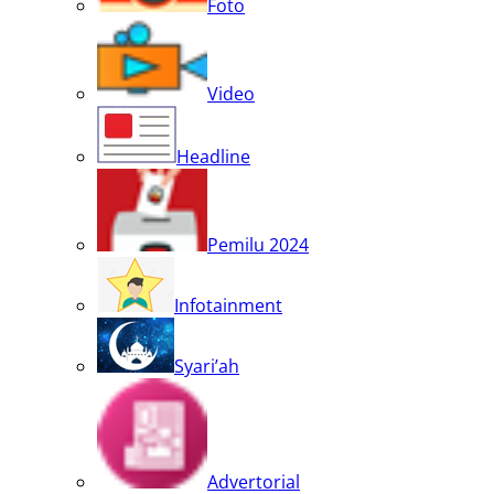
Foto
Video
Headline
Pemilu 2024
Infotainment
Syari’ah
Advertorial