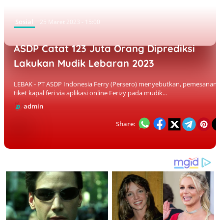
Sosial
25 Maret 2023 - 15:00
ASDP Catat 123 Juta Orang Diprediksi
Lakukan Mudik Lebaran 2023
LEBAK - PT ASDP Indonesia Ferry (Persero) menyebutkan, pemesanan
tiket kapal feri via aplikasi online Ferizy pada mudik...
admin
Share: