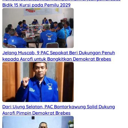
Bidik 15 Kursi pada Pemilu 2029
Jelang Muscab, 9 PAC Sepakat Beri Dukungan Penuh
kepada Asrofi untuk Bangkitkan Demokrat Brebes
Dari Ujung Selatan, PAC Bantarkawung Solid Dukung
Asrofi Pimpin Demokrat Brebes