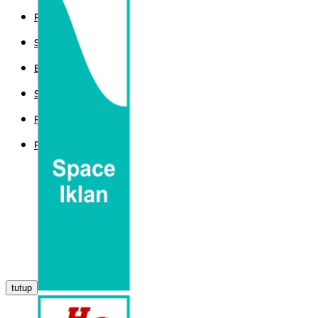
POLITIK
SPORT
EKBIS
SAINTEK
PEMERINTAHAN
PARLEMEN
tutup