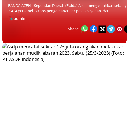
BANDA ACEH - Kepolisian Daerah (Polda) Aceh mengkerahkan sebanya
3.414 personel, 30 pos pengamanan, 27 pos pelayanan, dan...
admin
Share: