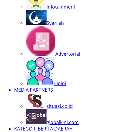
Infotainment
Syari’ah
Advertorial
Opini
MEDIA PARTNERS
situasi.co.id
globalkini.com
KATEGORI BERITA DAERAH