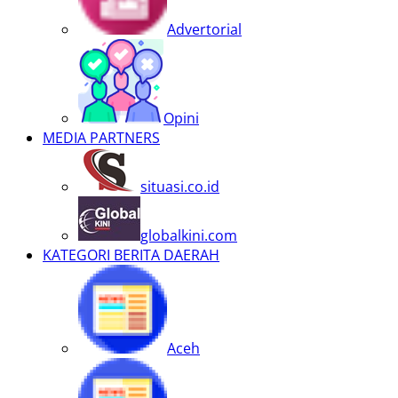
Advertorial
Opini
MEDIA PARTNERS
situasi.co.id
globalkini.com
KATEGORI BERITA DAERAH
Aceh