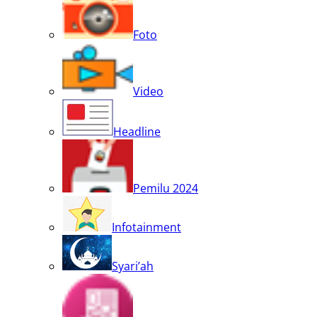
Foto
Video
Headline
Pemilu 2024
Infotainment
Syari’ah