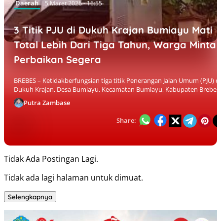
Daerah
5 Maret 2026 - 16:55
3 Titik PJU di Dukuh Krajan Bumiayu Mati
Total Lebih Dari Tiga Tahun, Warga Minta
Perbaikan Segera
BREBES – Ketidakberfungsian tiga titik Penerangan Jalan Umum (PJU) di
Dukuh Krajan, Desa Bumiayu, Kecamatan Bumiayu, Kabupaten Brebes,.
Putra Zambase
Share:
Tidak Ada Postingan Lagi.
Tidak ada lagi halaman untuk dimuat.
Selengkapnya