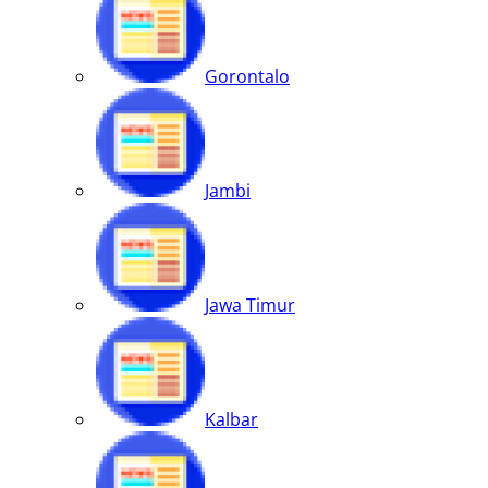
Gorontalo
Jambi
Jawa Timur
Kalbar