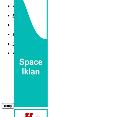
POLITIK
SPORT
EKBIS
SAINTEK
PEMERINTAHAN
PARLEMEN
tutup