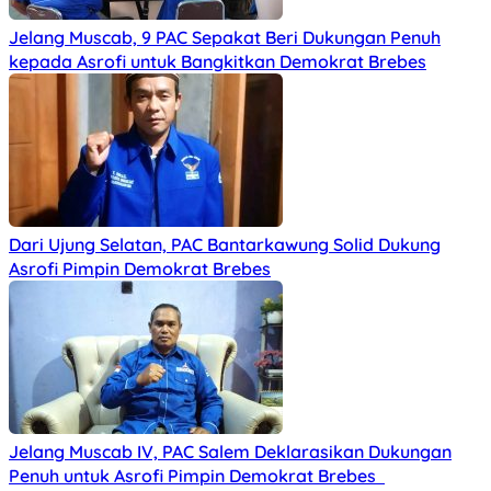
Jelang Muscab, 9 PAC Sepakat Beri Dukungan Penuh
kepada Asrofi untuk Bangkitkan Demokrat Brebes
Dari Ujung Selatan, PAC Bantarkawung Solid Dukung
Asrofi Pimpin Demokrat Brebes
Jelang Muscab IV, PAC Salem Deklarasikan Dukungan
Penuh untuk Asrofi Pimpin Demokrat Brebes