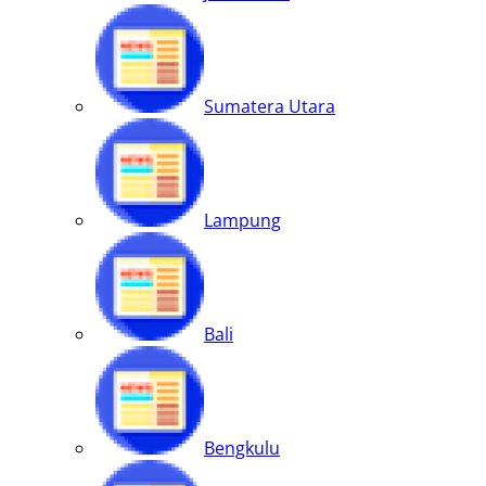
Sumatera Utara
Lampung
Bali
Bengkulu