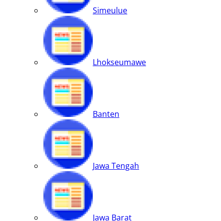
Simeulue
Lhokseumawe
Banten
Jawa Tengah
Jawa Barat