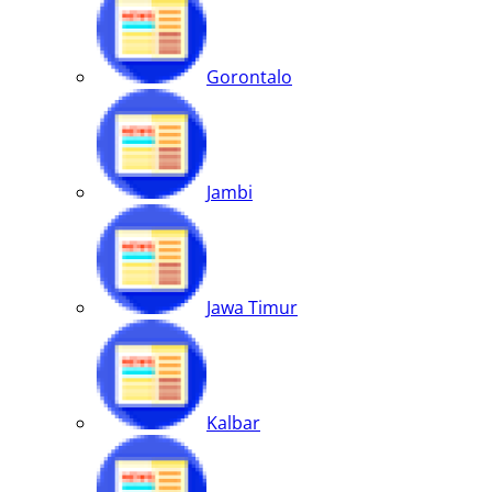
Gorontalo
Jambi
Jawa Timur
Kalbar