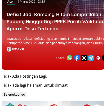
Aceh
4 Maret 2026 - 23:35
Defisit Jadi Kambing Hitam Lampu Jalan
Padam, Hingga Gaji PPPK Paruh Waktu da
Aparat Desa Tertunda
SIMEULUE – Alasan defisit anggaran kembali menjadi sorotan publik di
Kabupaten Simeulue. Mulai dari padamnya Penerangan Jalan Umum...
REDAKSI
Share:
Tidak Ada Postingan Lagi.
Tidak ada lagi halaman untuk dimuat.
Selengkapnya