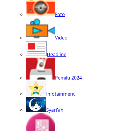
Foto
Video
Headline
Pemilu 2024
Infotainment
Syari’ah