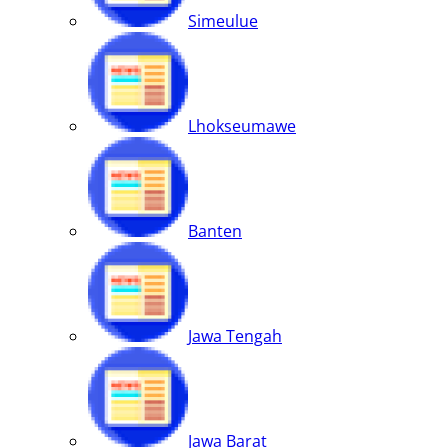
Simeulue
Lhokseumawe
Banten
Jawa Tengah
Jawa Barat