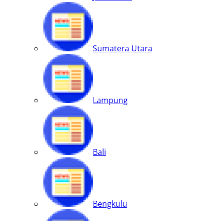
Sumatera Utara
Lampung
Bali
Bengkulu