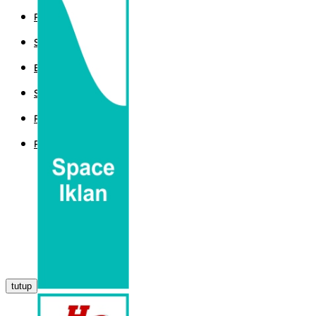
POLITIK
SPORT
EKBIS
SAINTEK
PEMERINTAHAN
PARLEMEN
tutup