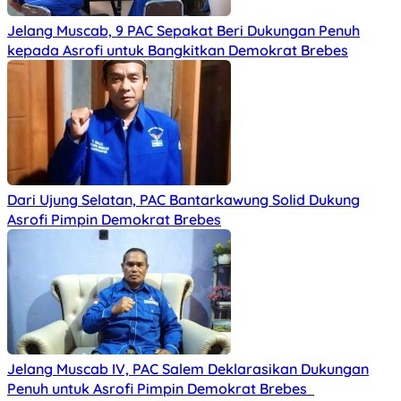
Jelang Muscab, 9 PAC Sepakat Beri Dukungan Penuh
kepada Asrofi untuk Bangkitkan Demokrat Brebes
Dari Ujung Selatan, PAC Bantarkawung Solid Dukung
Asrofi Pimpin Demokrat Brebes
Jelang Muscab IV, PAC Salem Deklarasikan Dukungan
Penuh untuk Asrofi Pimpin Demokrat Brebes