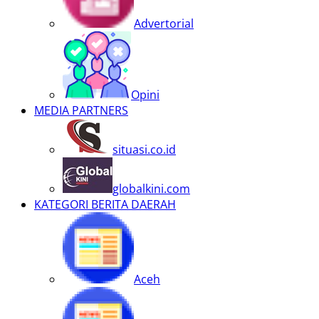
Advertorial
Opini
MEDIA PARTNERS
situasi.co.id
globalkini.com
KATEGORI BERITA DAERAH
Aceh