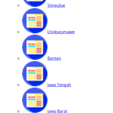
Simeulue
Lhokseumawe
Banten
Jawa Tengah
Jawa Barat