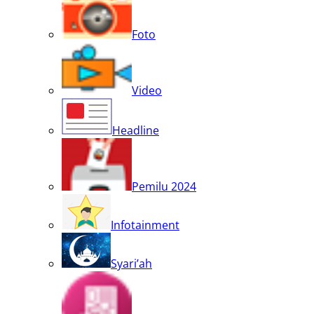
Foto
Video
Headline
Pemilu 2024
Infotainment
Syari’ah