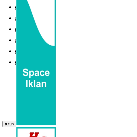
POLITIK
SPORT
EKBIS
SAINTEK
PEMERINTAHAN
PARLEMEN
tutup