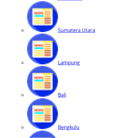
Sumatera Utara
Lampung
Bali
Bengkulu