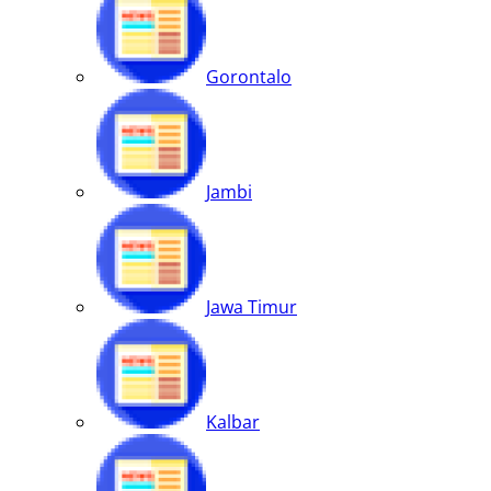
Gorontalo
Jambi
Jawa Timur
Kalbar