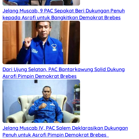
Jelang Muscab, 9 PAC Sepakat Beri Dukungan Penuh
kepada Asrofi untuk Bangkitkan Demokrat Brebes
Dari Ujung Selatan, PAC Bantarkawung Solid Dukung
Asrofi Pimpin Demokrat Brebes
Jelang Muscab IV, PAC Salem Deklarasikan Dukungan
Penuh untuk Asrofi Pimpin Demokrat Brebes