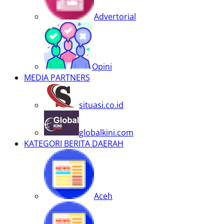
Advertorial
Opini
MEDIA PARTNERS
situasi.co.id
globalkini.com
KATEGORI BERITA DAERAH
Aceh