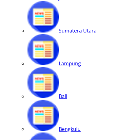
Sumatera Utara
Lampung
Bali
Bengkulu