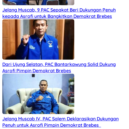
Jelang Muscab, 9 PAC Sepakat Beri Dukungan Penuh
kepada Asrofi untuk Bangkitkan Demokrat Brebes
Dari Ujung Selatan, PAC Bantarkawung Solid Dukung
Asrofi Pimpin Demokrat Brebes
Jelang Muscab IV, PAC Salem Deklarasikan Dukungan
Penuh untuk Asrofi Pimpin Demokrat Brebes