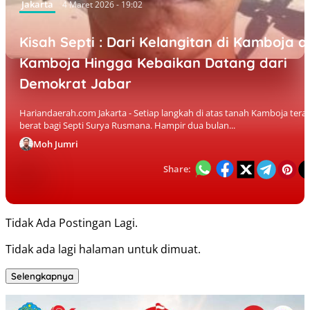
Jakarta
4 Maret 2026 - 19:02
Kisah Septi : Dari Kelangitan di Kamboja d
Kamboja Hingga Kebaikan Datang dari
Demokrat Jabar
Hariandaerah.com Jakarta - Setiap langkah di atas tanah Kamboja tera
berat bagi Septi Surya Rusmana. Hampir dua bulan...
Moh Jumri
Share:
Tidak Ada Postingan Lagi.
Tidak ada lagi halaman untuk dimuat.
Selengkapnya