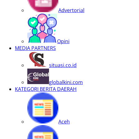
Advertorial
Opini
MEDIA PARTNERS
situasi.co.id
globalkini.com
KATEGORI BERITA DAERAH
Aceh