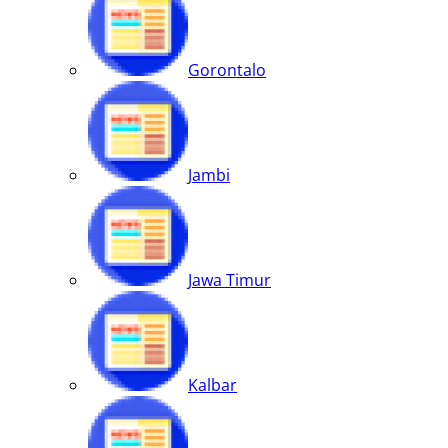
Gorontalo
Jambi
Jawa Timur
Kalbar