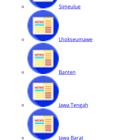
Simeulue
Lhokseumawe
Banten
Jawa Tengah
Jawa Barat