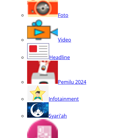
Foto
Video
Headline
Pemilu 2024
Infotainment
Syari’ah