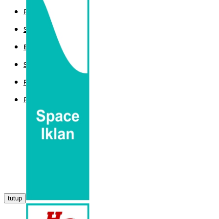
POLITIK
SPORT
EKBIS
SAINTEK
PEMERINTAHAN
PARLEMEN
tutup