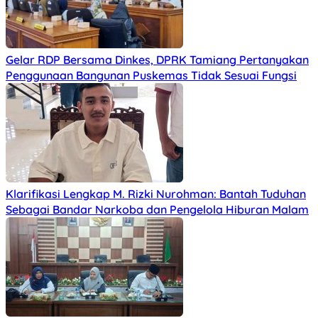
Gelar RDP Bersama Dinkes, DPRK Tamiang Pertanyakan
Penggunaan Bangunan Puskemas Tidak Sesuai Fungsi
Klarifikasi Lengkap M. Rizki Nurohman: Bantah Tuduhan
Sebagai Bandar Narkoba dan Pengelola Hiburan Malam