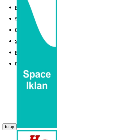
POLITIK
SPORT
EKBIS
SAINTEK
PEMERINTAHAN
PARLEMEN
tutup