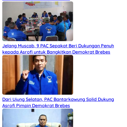
Jelang Muscab, 9 PAC Sepakat Beri Dukungan Penuh
kepada Asrofi untuk Bangkitkan Demokrat Brebes
Dari Ujung Selatan, PAC Bantarkawung Solid Dukung
Asrofi Pimpin Demokrat Brebes