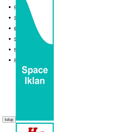
POLITIK
SPORT
EKBIS
SAINTEK
PEMERINTAHAN
PARLEMEN
tutup