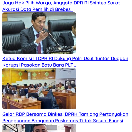
Jaga Hak Pilih Warga, Anggota DPR RI Shintya Sorot
Akurasi Data Pemilih di Brebes
Ketua Komisi III DPR RI Dukung Polri Usut Tuntas Dugaan
Korupsi Pasokan Batu Bara PLTU
Gelar RDP Bersama Dinkes, DPRK Tamiang Pertanyakan
Penggunaan Bangunan Puskemas Tidak Sesuai Fungsi