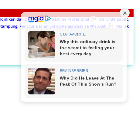
endidikan dan Dedikasi dalam Dunia Profesional
Baru Menjabat,
m Rampung, Pengguna Jalan Soroti Pengawasan BPJN Aceh
Marak