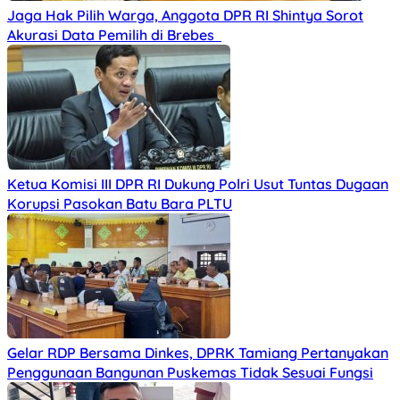
Jaga Hak Pilih Warga, Anggota DPR RI Shintya Sorot
Akurasi Data Pemilih di Brebes
Ketua Komisi III DPR RI Dukung Polri Usut Tuntas Dugaan
Korupsi Pasokan Batu Bara PLTU
Gelar RDP Bersama Dinkes, DPRK Tamiang Pertanyakan
Penggunaan Bangunan Puskemas Tidak Sesuai Fungsi