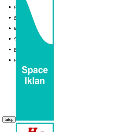
POLITIK
SPORT
EKBIS
SAINTEK
PEMERINTAHAN
PARLEMEN
tutup