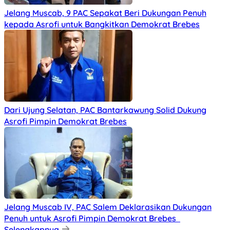
Jelang Muscab, 9 PAC Sepakat Beri Dukungan Penuh
kepada Asrofi untuk Bangkitkan Demokrat Brebes
Dari Ujung Selatan, PAC Bantarkawung Solid Dukung
Asrofi Pimpin Demokrat Brebes
Jelang Muscab IV, PAC Salem Deklarasikan Dukungan
Penuh untuk Asrofi Pimpin Demokrat Brebes
Selengkapnya