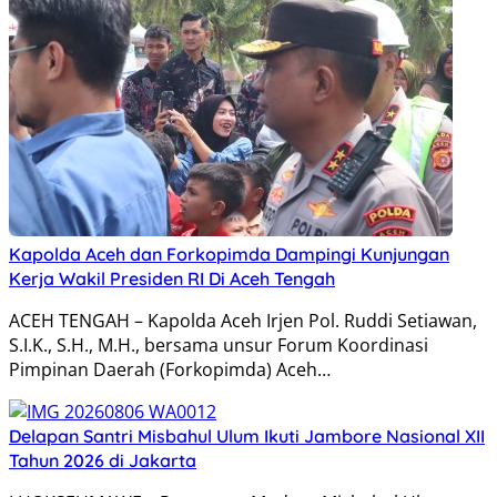
Kapolda Aceh dan Forkopimda Dampingi Kunjungan
Kerja Wakil Presiden RI Di Aceh Tengah
ACEH TENGAH – Kapolda Aceh Irjen Pol. Ruddi Setiawan,
S.I.K., S.H., M.H., bersama unsur Forum Koordinasi
Pimpinan Daerah (Forkopimda) Aceh…
Delapan Santri Misbahul Ulum Ikuti Jambore Nasional XII
Tahun 2026 di Jakarta