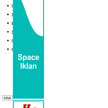
POLITIK
SPORT
EKBIS
SAINTEK
PEMERINTAHAN
PARLEMEN
tutup