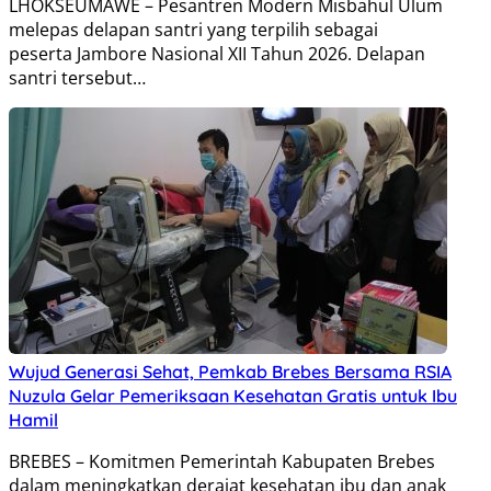
LHOKSEUMAWE – Pesantren Modern Misbahul Ulum
melepas delapan santri yang terpilih sebagai
peserta Jambore Nasional XII Tahun 2026. Delapan
santri tersebut…
Wujud Generasi Sehat, Pemkab Brebes Bersama RSIA
Nuzula Gelar Pemeriksaan Kesehatan Gratis untuk Ibu
Hamil
BREBES – Komitmen Pemerintah Kabupaten Brebes
dalam meningkatkan derajat kesehatan ibu dan anak