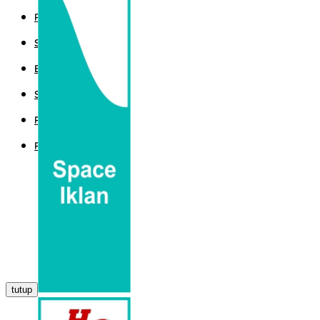
POLITIK
SPORT
EKBIS
SAINTEK
PEMERINTAHAN
PARLEMEN
tutup