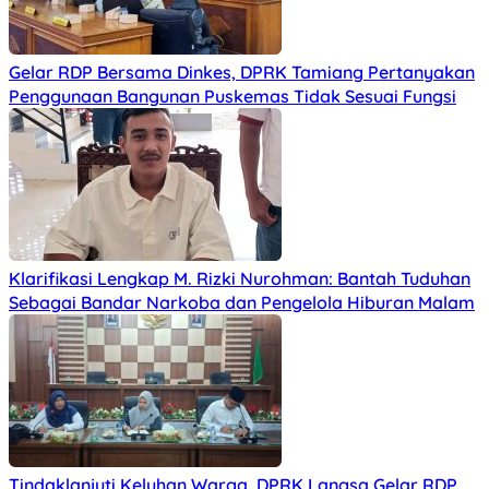
Gelar RDP Bersama Dinkes, DPRK Tamiang Pertanyakan
Penggunaan Bangunan Puskemas Tidak Sesuai Fungsi
Klarifikasi Lengkap M. Rizki Nurohman: Bantah Tuduhan
Sebagai Bandar Narkoba dan Pengelola Hiburan Malam
Tindaklanjuti Keluhan Warga, DPRK Langsa Gelar RDP