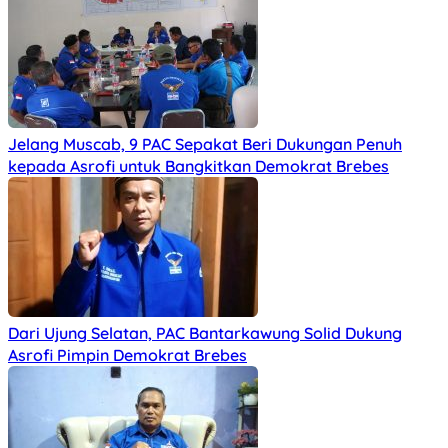
Jelang Muscab, 9 PAC Sepakat Beri Dukungan Penuh
kepada Asrofi untuk Bangkitkan Demokrat Brebes
Dari Ujung Selatan, PAC Bantarkawung Solid Dukung
Asrofi Pimpin Demokrat Brebes