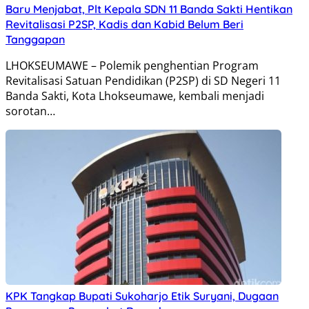
Baru Menjabat, Plt Kepala SDN 11 Banda Sakti Hentikan
Revitalisasi P2SP, Kadis dan Kabid Belum Beri
Tanggapan
LHOKSEUMAWE – Polemik penghentian Program
Revitalisasi Satuan Pendidikan (P2SP) di SD Negeri 11
Banda Sakti, Kota Lhokseumawe, kembali menjadi
sorotan…
KPK Tangkap Bupati Sukoharjo Etik Suryani, Dugaan