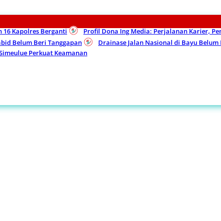
n 16 Kapolres Berganti
Profil Dona Ing Media: Perjalanan Karier, P
Kabid Belum Beri Tanggapan
Drainase Jalan Nasional di Bayu Belu
 Simeulue Perkuat Keamanan