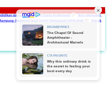
endidikan dan Dedikasi dalam Dunia Profesional
Baru Menjabat,
m Rampung, Pengguna Jalan Soroti Pengawasan BPJN Aceh
Marak