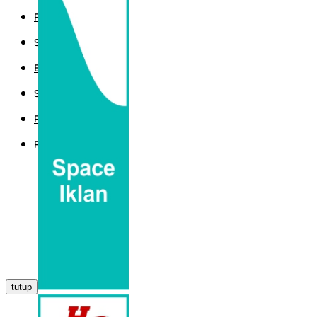
POLITIK
SPORT
EKBIS
SAINTEK
PEMERINTAHAN
PARLEMEN
tutup