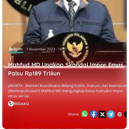
Hukrim
1 November 2023 - 16:31
Mahfud MD Ungkap Skandal Impor Emas
Palsu Rp189 Triliun
JAKARTA - Menteri Koordinator Bidang Politik, Hukum, dan Keamanan
(Menkopolhukam) Mahfud Md mengungkap kasus transaksi impor
emas senilai...
REDAKSI
Share: