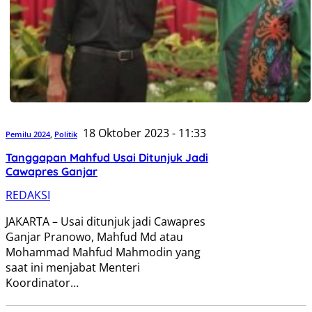
18 Oktober 2023 - 11:33
Pemilu 2024
,
Politik
Tanggapan Mahfud Usai Ditunjuk Jadi
Cawapres Ganjar
REDAKSI
JAKARTA – Usai ditunjuk jadi Cawapres
Ganjar Pranowo, Mahfud Md atau
Mohammad Mahfud Mahmodin yang
saat ini menjabat Menteri
Koordinator…