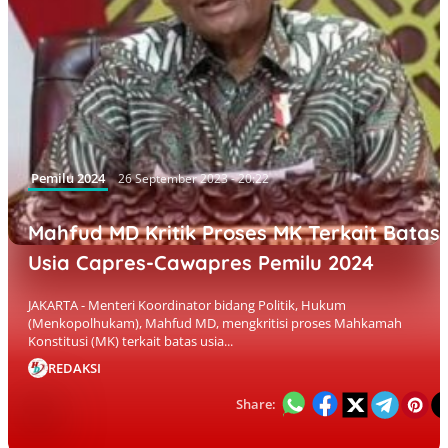
Pemilu 2024
26 September 2023 - 20:22
Mahfud MD Kritik Proses MK Terkait Batas
Usia Capres-Cawapres Pemilu 2024
JAKARTA - Menteri Koordinator bidang Politik, Hukum
(Menkopolhukam), Mahfud MD, mengkritisi proses Mahkamah
Konstitusi (MK) terkait batas usia...
REDAKSI
Share: