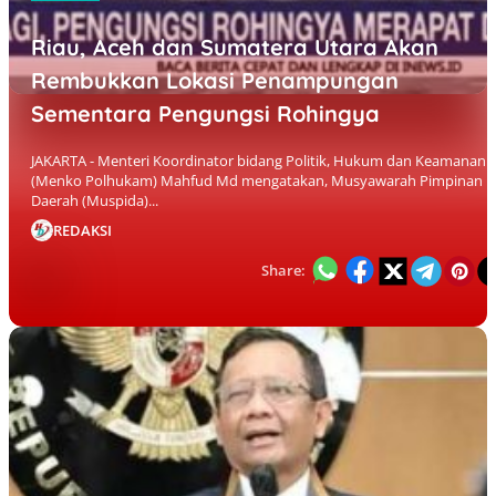
Riau, Aceh dan Sumatera Utara Akan
Rembukkan Lokasi Penampungan
Sementara Pengungsi Rohingya
JAKARTA - Menteri Koordinator bidang Politik, Hukum dan Keamanan
(Menko Polhukam) Mahfud Md mengatakan, Musyawarah Pimpinan
Daerah (Muspida)...
REDAKSI
Share: