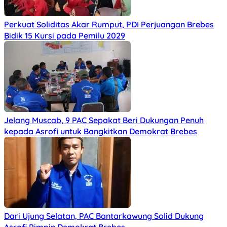
Perkuat Soliditas Akar Rumput, PDI Perjuangan Brebes
Bidik 15 Kursi pada Pemilu 2029
Jelang Muscab, 9 PAC Sepakat Beri Dukungan Penuh
kepada Asrofi untuk Bangkitkan Demokrat Brebes
Dari Ujung Selatan, PAC Bantarkawung Solid Dukung
Asrofi Pimpin Demokrat Brebes