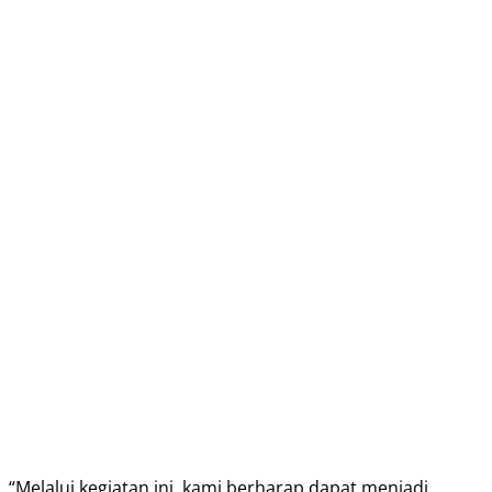
“Melalui kegiatan ini, kami berharap dapat menjadi