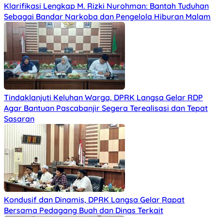
Klarifikasi Lengkap M. Rizki Nurohman: Bantah Tuduhan
Sebagai Bandar Narkoba dan Pengelola Hiburan Malam
Tindaklanjuti Keluhan Warga, DPRK Langsa Gelar RDP
Agar Bantuan Pascabanjir Segera Terealisasi dan Tepat
Sasaran
Kondusif dan Dinamis, DPRK Langsa Gelar Rapat
Bersama Pedagang Buah dan Dinas Terkait