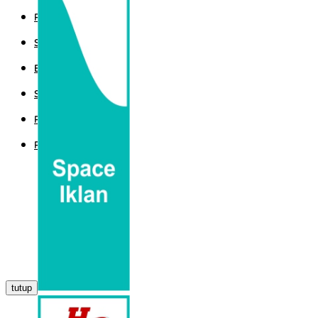
POLITIK
SPORT
EKBIS
SAINTEK
PEMERINTAHAN
PARLEMEN
tutup