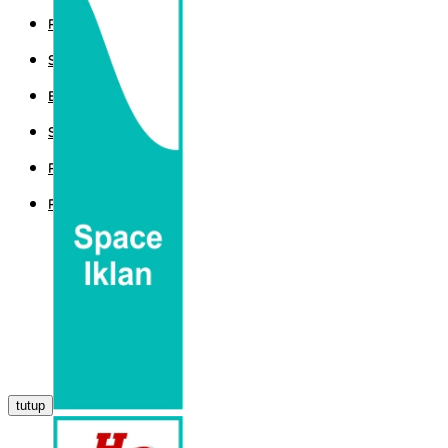
POLITIK
SPORT
EKBIS
SAINTEK
PEMERINTAHAN
PARLEMEN
tutup