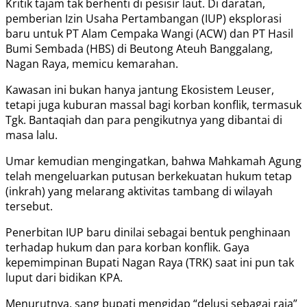
Kritik tajam tak berhenti di pesisir laut. Di daratan,
pemberian Izin Usaha Pertambangan (IUP) eksplorasi
baru untuk PT Alam Cempaka Wangi (ACW) dan PT Hasil
Bumi Sembada (HBS) di Beutong Ateuh Banggalang,
Nagan Raya, memicu kemarahan.
Kawasan ini bukan hanya jantung Ekosistem Leuser,
tetapi juga kuburan massal bagi korban konflik, termasuk
Tgk. Bantaqiah dan para pengikutnya yang dibantai di
masa lalu.
Umar kemudian mengingatkan, bahwa Mahkamah Agung
telah mengeluarkan putusan berkekuatan hukum tetap
(inkrah) yang melarang aktivitas tambang di wilayah
tersebut.
Penerbitan IUP baru dinilai sebagai bentuk penghinaan
terhadap hukum dan para korban konflik. Gaya
kepemimpinan Bupati Nagan Raya (TRK) saat ini pun tak
luput dari bidikan KPA.
Menurutnya, sang bupati mengidap “delusi sebagai raja”