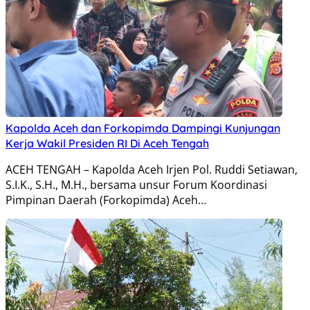
Kapolda Aceh dan Forkopimda Dampingi Kunjungan
Kerja Wakil Presiden RI Di Aceh Tengah
ACEH TENGAH – Kapolda Aceh Irjen Pol. Ruddi Setiawan,
S.I.K., S.H., M.H., bersama unsur Forum Koordinasi
Pimpinan Daerah (Forkopimda) Aceh…