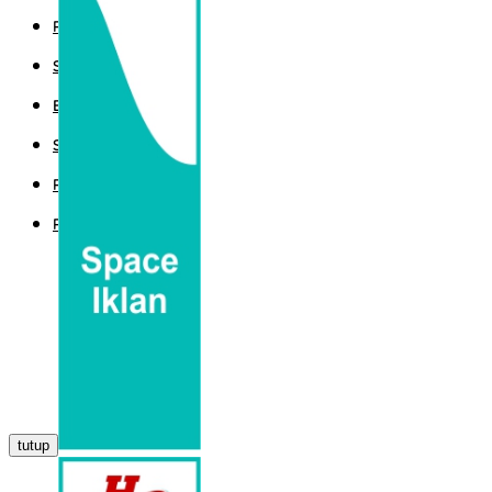
POLITIK
SPORT
EKBIS
SAINTEK
PEMERINTAHAN
PARLEMEN
tutup