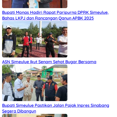
Bupati Monas Hadiri Rapat Paripurna DPRK Simeulue,
Bahas LKPJ dan Rancangan Qanun APBK 2025
ASN Simeulue Ikut Senam Sehat Bugar Bersama
Bupati Simeulue Pastikan Jalan Pajak Inpres Sinabang
Segera Dibangun