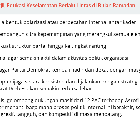
jil, Edukasi Keselamatan Berlalu Lintas di Bulan Ramadan
 bentuk polarisasi atau perpecahan internal antar kader.
 membangun citra kepemimpinan yang merangkul semua ele
t struktur partai hingga ke tingkat ranting.
 agar semakin aktif dalam aktivitas politik organisasi.
, agar Partai Demokrat kembali hadir dan dekat dengan mas
mpu dijaga secara konsisten dan dijalankan dengan strate
krat Brebes akan semakin terbuka lebar.
namis, gelombang dukungan masif dari 12 PAC terhadap Asr
er menanti bagaimana proses politik internal ini berakhir
gresif, tangguh, dan kompetitif di masa mendatang.