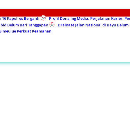
n 16 Kapolres Berganti
Profil Dona Ing Media: Perjalanan Karier, P
Kabid Belum Beri Tanggapan
Drainase Jalan Nasional di Bayu Belu
 Simeulue Perkuat Keamanan