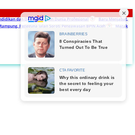
endidikan dan Dedikasi dalam Dunia Profesional
Baru Menjabat,
m Rampung, Pengguna Jalan Soroti Pengawasan BPJN Aceh
Marak