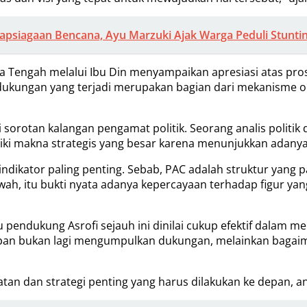
apsiagaan Bencana, Ayu Marzuki Ajak Warga Peduli Stunti
a Tengah melalui Ibu Din menyampaikan apresiasi atas pros
ukungan yang terjadi merupakan bagian dari mekanisme or
rotan kalangan pengamat politik. Seorang analis politik 
liki makna strategis yang besar karena menunjukkan adanya 
 indikator paling penting. Sebab, PAC adalah struktur yang
bawah, itu bukti nyata adanya kepercayaan terhadap figu
endukung Asrofi sejauh ini dinilai cukup efektif dalam mem
epan bukan lagi mengumpulkan dukungan, melainkan bagaim
an dan strategi penting yang harus dilakukan ke depan, ant