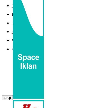
POLITIK
SPORT
EKBIS
SAINTEK
PEMERINTAHAN
PARLEMEN
tutup