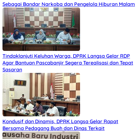
Sebagai Bandar Narkoba dan Pengelola Hiburan Malam
Tindaklanjuti Keluhan Warga, DPRK Langsa Gelar RDP
Agar Bantuan Pascabanjir Segera Terealisasi dan Tepat
Sasaran
Kondusif dan Dinamis, DPRK Langsa Gelar Rapat
Bersama Pedagang Buah dan Dinas Terkait