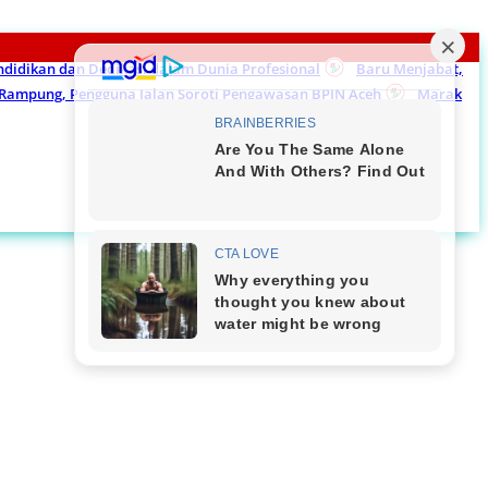
endidikan dan Dedikasi dalam Dunia Profesional
Baru Menjabat,
m Rampung, Pengguna Jalan Soroti Pengawasan BPJN Aceh
Marak