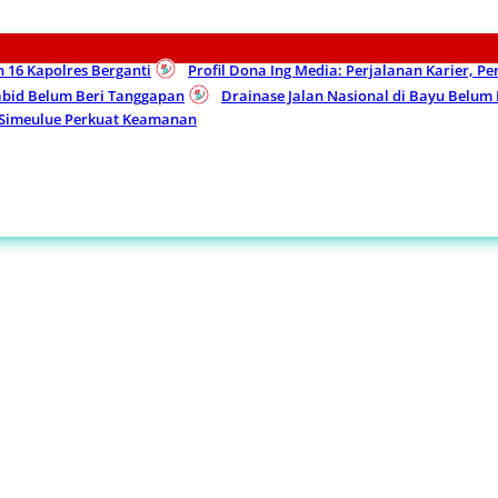
n 16 Kapolres Berganti
Profil Dona Ing Media: Perjalanan Karier, P
Kabid Belum Beri Tanggapan
Drainase Jalan Nasional di Bayu Belu
 Simeulue Perkuat Keamanan